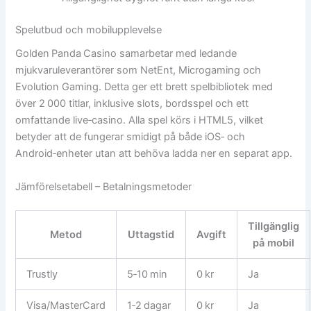
Spelutbud och mobilupplevelse
Golden Panda Casino samarbetar med ledande
mjukvaruleverantörer som NetEnt, Microgaming och
Evolution Gaming. Detta ger ett brett spelbibliotek med
över 2 000 titlar, inklusive slots, bordsspel och ett
omfattande live‑casino. Alla spel körs i HTML5, vilket
betyder att de fungerar smidigt på både iOS‑ och
Android‑enheter utan att behöva ladda ner en separat app.
Jämförelsetabell – Betalningsmetoder
Tillgänglig
Metod
Uttagstid
Avgift
på mobil
Trustly
5‑10 min
0 kr
Ja
Visa/MasterCard
1‑2 dagar
0 kr
Ja