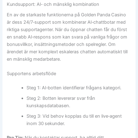
Kundsupport: AI‑ och mänsklig kombination
En av de starkaste funktionerna på Golden Panda Casino
är dess 24/7‑support som kombinerar AI‑chattbotar med
riktiga supportagenter. När du öppnar chatten får du först
en snabb AI‑respons som kan svara på vanliga frågor om
bonusvillkor, insättningsmetoder och spelregler. Om
ärendet är mer komplext eskaleras chatten automatiskt till
en mänsklig medarbetare.
Supportens arbetsflöde
Steg 1: AI‑botten identifierar frågans kategori.
Steg 2: Botten levererar svar från
kunskapsdatabasen.
Steg 3: Vid behov kopplas du till en live‑agent
inom 30 sekunder.
Pro Tip:
När du kontaktar support, ha alltid ditt