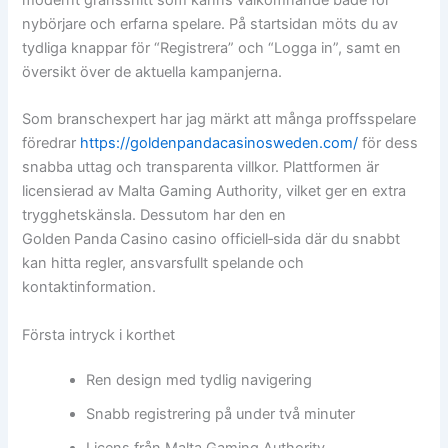
nybörjare och erfarna spelare. På startsidan möts du av
tydliga knappar för “Registrera” och “Logga in”, samt en
översikt över de aktuella kampanjerna.
Som branschexpert har jag märkt att många proffsspelare
föredrar
https://goldenpandacasinosweden.com/
för dess
snabba uttag och transparenta villkor. Plattformen är
licensierad av Malta Gaming Authority, vilket ger en extra
trygghetskänsla. Dessutom har den en
Golden Panda Casino casino officiell‑sida där du snabbt
kan hitta regler, ansvarsfullt spelande och
kontaktinformation.
Första intryck i korthet
Ren design med tydlig navigering
Snabb registrering på under två minuter