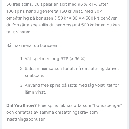
50 free spins. Du spelar en slot med 96 % RTP. Efter
100 spins har du genererat 150 kr vinst. Med 30×
omsättning på bonusen (150 kr × 30 = 4 500 kr) behöver
du fortsätta spela tills du har omsatt 4 500 kr innan du kan
ta ut vinsten.
Så maximerar du bonusen
Välj spel med hög RTP (≥ 96 %).
Satsa maxinsatsen för att nå omsättningskravet
snabbare.
Använd free spins på slots med låg volatilitet för
jämn vinst.
Did You Know?
Free spins räknas ofta som “bonuspengar”
och omfattas av samma omsättningskrav som
insättningsbonusen.