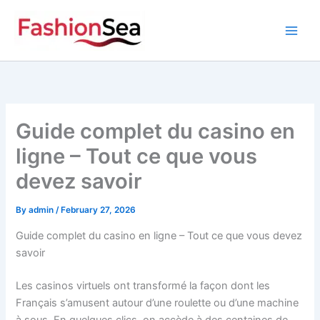
Skip
to
content
Guide complet du casino en
ligne – Tout ce que vous
devez savoir
By
admin
/
February 27, 2026
Guide complet du casino en ligne – Tout ce que vous devez
savoir
Les casinos virtuels ont transformé la façon dont les
Français s’amusent autour d’une roulette ou d’une machine
à sous. En quelques clics, on accède à des centaines de