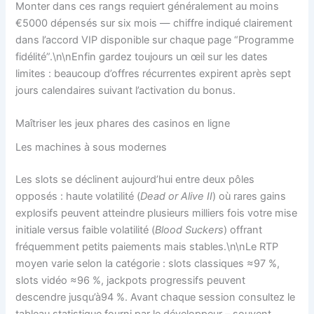
Monter dans ces rangs requiert généralement au moins
€5000 dépensés sur six mois — chiffre indiqué clairement
dans l’accord VIP disponible sur chaque page “Programme
fidélité”.\n\nEnfin gardez toujours un œil sur les dates
limites : beaucoup d’offres récurrentes expirent après sept
jours calendaires suivant l’activation du bonus.
Maîtriser les jeux phares des casinos en ligne
Les machines à sous modernes
Les slots se déclinent aujourd’hui entre deux pôles
opposés : haute volatilité (
Dead or Alive II
) où rares gains
explosifs peuvent atteindre plusieurs milliers fois votre mise
initiale versus faible volatilité (
Blood Suckers
) offrant
fréquemment petits paiements mais stables.\n\nLe RTP
moyen varie selon la catégorie : slots classiques ≈97 %,
slots vidéo ≈96 %, jackpots progressifs peuvent
descendre jusqu’à94 %. Avant chaque session consultez le