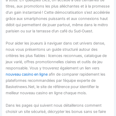
titres, aux promotions les plus alléchantes et à la promesse
d’un gain instantané ! Cette démocratisation s’est accélérée
grâce aux smartphones puissants et aux connexions haut
débit qui permettent de jouer partout, même dans le métro
parisien ou sur la terrasse d’un café du Sud‑Ouest.
Pour aider les joueurs à naviguer dans cet univers dense,
nous vous présentons un guide structuré autour des
critères les plus fiables : licences reconnues, catalogue de
jeux varié, offres promotionnelles claires et outils de jeu
responsable. Vous y trouverez également un lien vers
nouveau casino en ligne
afin de comparer rapidement les
plateformes recommandées par l’équipe experte de
Basketnews.Net, le site de référence pour identifier le
meilleur nouveau casino en ligne chaque mois.
Dans les pages qui suivent nous détaillerons comment
choisir un site sécurisé, décrypter les bonus sans se faire