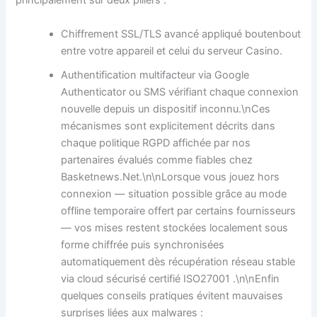
principalement sur deux piliers :
Chiffrement SSL/TLS avancé appliqué bout­en­bout
entre votre appareil et celui du serveur Casino.
Authentification multifacteur via Google
Authenticator ou SMS vérifiant chaque connexion
nouvelle depuis un dispositif inconnu.\nCes
mécanismes sont explicitement décrits dans
chaque politique RGPD affichée par nos
partenaires évalués comme fiables chez
Basketnews.Net.\n\nLorsque vous jouez hors
connexion — situation possible grâce au mode
offline temporaire offert par certains fournisseurs
— vos mises restent stockées localement sous
forme chiffrée puis synchronisées
automatiquement dès récupération réseau stable
via cloud sécurisé certifié ISO27001 .\n\nEnfin
quelques conseils pratiques évitent mauvaises
surprises liées aux malwares :