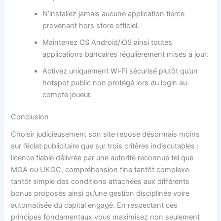
N’installez jamais aucune application tierce
provenant hors store officiel.
Maintenez OS Android/iOS ainsi toutes
applications bancaires régulièrement mises à jour.
Activez uniquement Wi‑Fi sécurisé plutôt qu’un
hotspot public non protégé lors du login au
compte joueur.
Conclusion
Choisir judicieusement son site repose désormais moins
sur l’éclat publicitaire que sur trois critères indiscutables :
licence fiable délivrée par une autorité reconnue tel que
MGA ou UKGC, compréhension fine tantôt complexe
tantôt simple des conditions attachées aux différents
bonus proposés ainsi qu’une gestion disciplinée voire
automatisée du capital engagé.​ En respectant ces
principes fondamentaux vous maximisez non seulement