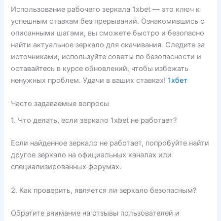
Использование рабочего зеркала 1xbet — это ключ к
успешным ставкам без прерываний. Ознакомившись с
описанными шагами, вы сможете быстро и безопасно
найти актуальное зеркало для скачивания. Следите за
источниками, используйте советы по безопасности и
оставайтесь в курсе обновлений, чтобы избежать
ненужных проблем. Удачи в ваших ставках!
1хбет
Часто задаваемые вопросы
1. Что делать, если зеркало 1xbet не работает?
Если найденное зеркало не работает, попробуйте найти
другое зеркало на официальных каналах или
специализированных форумах.
2. Как проверить, является ли зеркало безопасным?
Обратите внимание на отзывы пользователей и