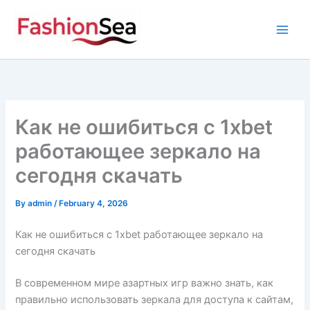
Skip
to
content
Как не ошибиться с 1xbet
работающее зеркало на
сегодня скачать
By
admin
/
February 4, 2026
Как не ошибиться с 1xbet работающее зеркало на
сегодня скачать
В современном мире азартных игр важно знать, как
правильно использовать зеркала для доступа к сайтам,