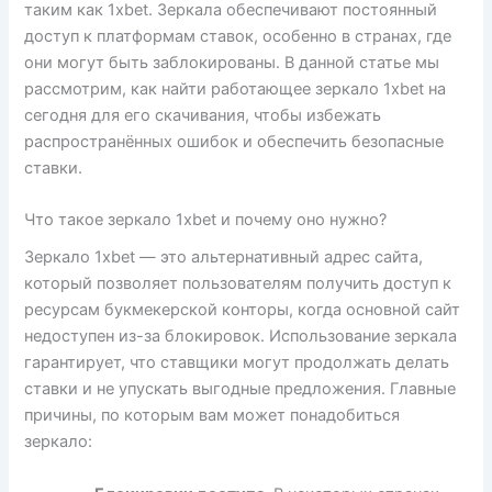
таким как 1xbet. Зеркала обеспечивают постоянный
доступ к платформам ставок, особенно в странах, где
они могут быть заблокированы. В данной статье мы
рассмотрим, как найти работающее зеркало 1xbet на
сегодня для его скачивания, чтобы избежать
распространённых ошибок и обеспечить безопасные
ставки.
Что такое зеркало 1xbet и почему оно нужно?
Зеркало 1xbet — это альтернативный адрес сайта,
который позволяет пользователям получить доступ к
ресурсам букмекерской конторы, когда основной сайт
недоступен из-за блокировок. Использование зеркала
гарантирует, что ставщики могут продолжать делать
ставки и не упускать выгодные предложения. Главные
причины, по которым вам может понадобиться
зеркало: