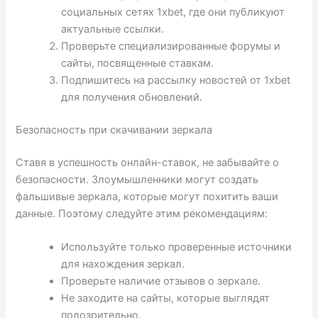
социальных сетях 1xbet, где они публикуют
актуальные ссылки.
Проверьте специализированные форумы и
сайты, посвященные ставкам.
Подпишитесь на рассылку новостей от 1xbet
для получения обновлений.
Безопасность при скачивании зеркала
Ставя в успешность онлайн-ставок, не забывайте о
безопасности. Злоумышленники могут создать
фальшивые зеркала, которые могут похитить ваши
данные. Поэтому следуйте этим рекомендациям:
Используйте только проверенные источники
для нахождения зеркал.
Проверьте наличие отзывов о зеркале.
Не заходите на сайты, которые выглядят
подозрительно.