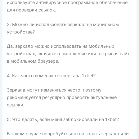
используйте антивирусное программное обеспечение
для проверки ссылок.
3. Можно ли использовать зеркало на мобильном
устройстве?
Да, зеркало можно использовать на мобильных
устройствах, скачивая приложение или открывая сайт
в мобильном браузере.
4. Как часто изменяются зеркала 1xbet?
Зеркала могут изменяться часто, поэтому
рекомендуется регулярно проверять актуальные
ссылки.
5. Что делать, если меня заблокировали на 1xbet?
В таком случае попробуйте использовать зеркало или