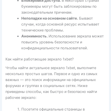
Блокировки доступа.
В некоторых странах
букмекеры могут быть заблокированы по
законодательным причинам.
Неполадки на основном сайте.
Бывают
случаи, когда основной ресурс испытывает
технические проблемы.
Анонимность.
Использование зеркала может
повысить уровень безопасности и
конфиденциальности пользователей.
Как найти работающее зеркало 1xbet?
Чтобы найти актуальное зеркало 1xbet, выполните
несколько простых шагов. Первое и одно из самых
важных — это поиск информации на официальных
форумах и группах в социальных сетях. Ниже
приведены способы, как быстро и безопасно найти
рабочее зеркало:
Посетите официальные страницы в