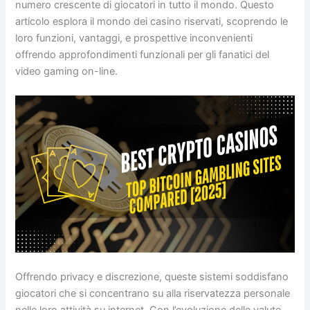
numero crescente di giocatori in tutto il mondo. Questo
articolo esplora il mondo dei casino riservati, scoprendo
le
loro funzioni, vantaggi, e prospettive inconvenienti
offrendo approfondimenti funzionali per gli fanatici del
video gaming on-line.
Offrendo privacy e discrezione, queste sistemi soddisfano
giocatori che si concentrano su alla riservatezza personale