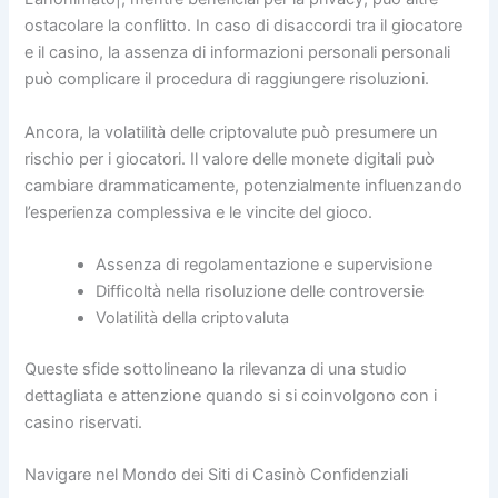
ostacolare la conflitto. In caso di disaccordi tra il giocatore
e il casino, la assenza di informazioni personali personali
può complicare il procedura di raggiungere risoluzioni.
Ancora, la volatilità delle criptovalute può presumere un
rischio per i giocatori. Il valore delle monete digitali può
cambiare drammaticamente, potenzialmente influenzando
l’esperienza complessiva e le vincite del gioco.
Assenza di regolamentazione e supervisione
Difficoltà nella risoluzione delle controversie
Volatilità della criptovaluta
Queste sfide sottolineano la rilevanza di una studio
dettagliata e attenzione quando si si coinvolgono con i
casino riservati.
Navigare nel Mondo dei Siti di Casinò Confidenziali