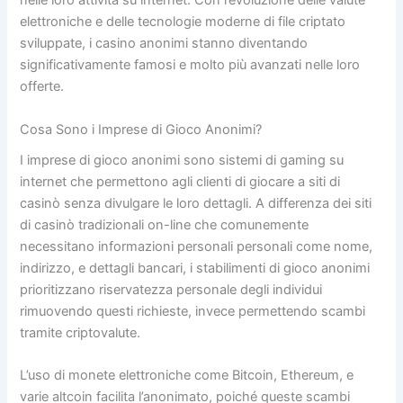
nelle loro attività su internet. Con l’evoluzione delle valute
elettroniche e delle tecnologie moderne di file criptato
sviluppate, i casino anonimi stanno diventando
significativamente famosi e molto più avanzati nelle loro
offerte.
Cosa Sono i Imprese di Gioco Anonimi?
I imprese di gioco anonimi sono sistemi di gaming su
internet che permettono agli clienti di giocare a siti di
casinò senza divulgare le loro dettagli. A differenza dei siti
di casinò tradizionali on-line che comunemente
necessitano informazioni personali personali come nome,
indirizzo, e dettagli bancari, i stabilimenti di gioco anonimi
prioritizzano riservatezza personale degli individui
rimuovendo questi richieste, invece permettendo scambi
tramite criptovalute.
L’uso di monete elettroniche come Bitcoin, Ethereum, e
varie altcoin facilita l’anonimato, poiché queste scambi