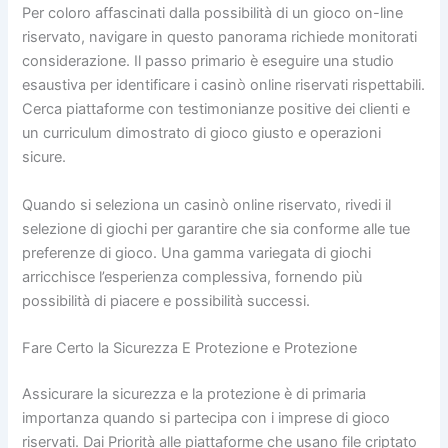
Per coloro affascinati dalla possibilità di un gioco on-line
riservato, navigare in questo panorama richiede monitorati
considerazione. Il passo primario è eseguire una studio
esaustiva per identificare i casinò online riservati rispettabili.
Cerca piattaforme con testimonianze positive dei clienti e
un curriculum dimostrato di gioco giusto e operazioni
sicure.
Quando si seleziona un casinò online riservato, rivedi il
selezione di giochi per garantire che sia conforme alle tue
preferenze di gioco. Una gamma variegata di giochi
arricchisce l’esperienza complessiva, fornendo più
possibilità di piacere e possibilità successi.
Fare Certo la Sicurezza E Protezione e Protezione
Assicurare la sicurezza e la protezione è di primaria
importanza quando si partecipa con i imprese di gioco
riservati. Dai Priorità alle piattaforme che usano file criptato