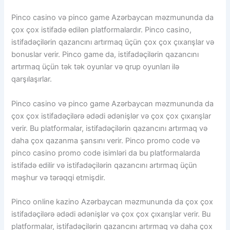
Pinco casino və pinco game Azərbaycan məzmununda da
çox çox istifadə edilən platformalardır. Pinco casino,
istifadəçilərin qazancını artırmaq üçün çox çox çıxarışlar və
bonuslar verir. Pinco game da, istifadəçilərin qazancını
artırmaq üçün tək tək oyunlar və qrup oyunları ilə
qarşılaşırlar.
Pinco casino və pinco game Azərbaycan məzmununda da
çox çox istifadəçilərə ədədi ədənişlər və çox çox çıxarışlar
verir. Bu platformalar, istifadəçilərin qazancını artırmaq və
daha çox qazanma şansını verir. Pinco promo code və
pinco casino promo code isimləri da bu platformalarda
istifadə edilir və istifadəçilərin qazancını artırmaq üçün
məşhur və tərəqqi etmişdir.
Pinco online kazino Azərbaycan məzmununda da çox çox
istifadəçilərə ədədi ədənişlər və çox çox çıxarışlar verir. Bu
platformalar, istifadəçilərin qazancını artırmaq və daha çox