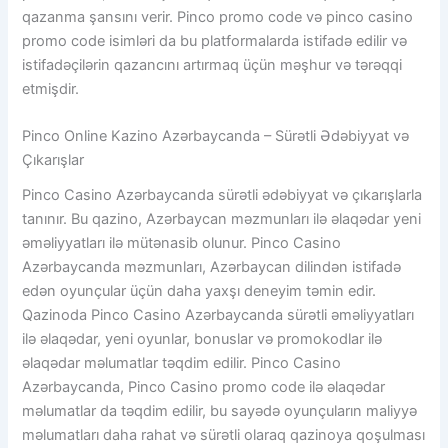
qazanma şansını verir. Pinco promo code və pinco casino
promo code isimləri da bu platformalarda istifadə edilir və
istifadəçilərin qazancını artırmaq üçün məşhur və tərəqqi
etmişdir.
Pinco Online Kazino Azərbaycanda – Sürətli Ədəbiyyat və
Çıkarışlar
Pinco Casino Azərbaycanda sürətli ədəbiyyat və çıkarışlarla
tanınır. Bu qazino, Azərbaycan məzmunları ilə əlaqədar yeni
əməliyyatları ilə mütənasib olunur. Pinco Casino
Azərbaycanda məzmunları, Azərbaycan dilindən istifadə
edən oyunçular üçün daha yaxşı deneyim təmin edir.
Qazinoda Pinco Casino Azərbaycanda sürətli əməliyyatları
ilə əlaqədar, yeni oyunlar, bonuslar və promokodlar ilə
əlaqədar məlumatlar təqdim edilir. Pinco Casino
Azərbaycanda, Pinco Casino promo code ilə əlaqədar
məlumatlar da təqdim edilir, bu sayədə oyunçuların maliyyə
məlumatları daha rahat və sürətli olaraq qazinoya qoşulması