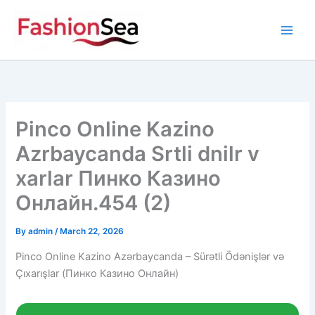
Skip
to
content
Pinco Online Kazino
Azrbaycanda Srtli dnilr v
xarlar Пинко Казино
Онлайн.454 (2)
By
admin
/
March 22, 2026
Pinco Online Kazino Azərbaycanda – Sürətli Ödənişlər və
Çıxarışlar (Пинко Казино Онлайн)