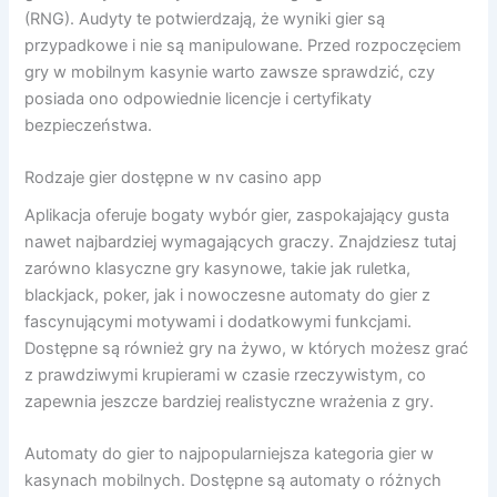
(RNG). Audyty te potwierdzają, że wyniki gier są
przypadkowe i nie są manipulowane. Przed rozpoczęciem
gry w mobilnym kasynie warto zawsze sprawdzić, czy
posiada ono odpowiednie licencje i certyfikaty
bezpieczeństwa.
Rodzaje gier dostępne w nv casino app
Aplikacja oferuje bogaty wybór gier, zaspokajający gusta
nawet najbardziej wymagających graczy. Znajdziesz tutaj
zarówno klasyczne gry kasynowe, takie jak ruletka,
blackjack, poker, jak i nowoczesne automaty do gier z
fascynującymi motywami i dodatkowymi funkcjami.
Dostępne są również gry na żywo, w których możesz grać
z prawdziwymi krupierami w czasie rzeczywistym, co
zapewnia jeszcze bardziej realistyczne wrażenia z gry.
Automaty do gier to najpopularniejsza kategoria gier w
kasynach mobilnych. Dostępne są automaty o różnych