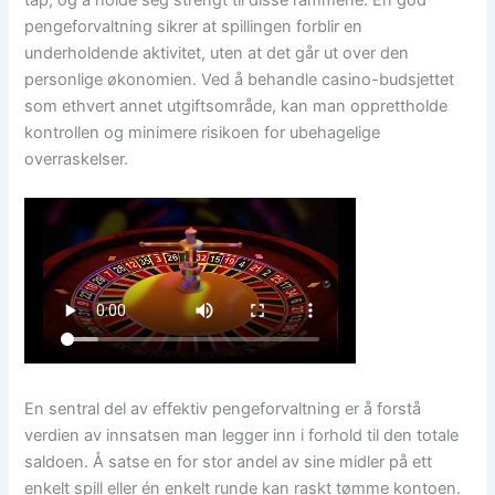
pengeforvaltning sikrer at spillingen forblir en
underholdende aktivitet, uten at det går ut over den
personlige økonomien. Ved å behandle casino-budsjettet
som ethvert annet utgiftsområde, kan man opprettholde
kontrollen og minimere risikoen for ubehagelige
overraskelser.
En sentral del av effektiv pengeforvaltning er å forstå
verdien av innsatsen man legger inn i forhold til den totale
saldoen. Å satse en for stor andel av sine midler på ett
enkelt spill eller én enkelt runde kan raskt tømme kontoen.