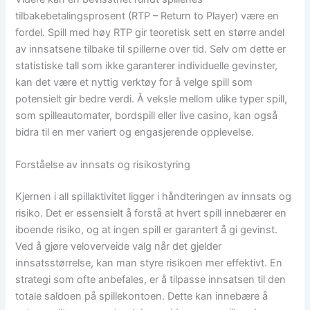
tilbakebetalingsprosent (RTP – Return to Player) være en
fordel. Spill med høy RTP gir teoretisk sett en større andel
av innsatsene tilbake til spillerne over tid. Selv om dette er
statistiske tall som ikke garanterer individuelle gevinster,
kan det være et nyttig verktøy for å velge spill som
potensielt gir bedre verdi. Å veksle mellom ulike typer spill,
som spilleautomater, bordspill eller live casino, kan også
bidra til en mer variert og engasjerende opplevelse.
Forståelse av innsats og risikostyring
Kjernen i all spillaktivitet ligger i håndteringen av innsats og
risiko. Det er essensielt å forstå at hvert spill innebærer en
iboende risiko, og at ingen spill er garantert å gi gevinst.
Ved å gjøre veloverveide valg når det gjelder
innsatsstørrelse, kan man styre risikoen mer effektivt. En
strategi som ofte anbefales, er å tilpasse innsatsen til den
totale saldoen på spillekontoen. Dette kan innebære å