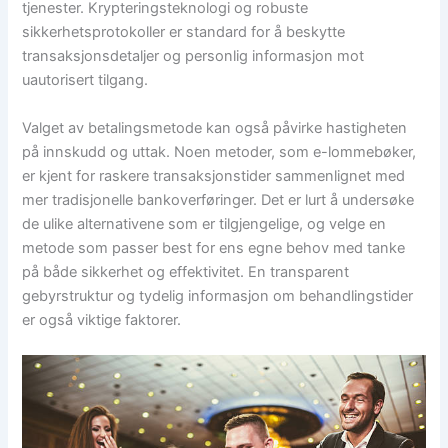
tjenester. Krypteringsteknologi og robuste
sikkerhetsprotokoller er standard for å beskytte
transaksjonsdetaljer og personlig informasjon mot
uautorisert tilgang.
Valget av betalingsmetode kan også påvirke hastigheten
på innskudd og uttak. Noen metoder, som e-lommebøker,
er kjent for raskere transaksjonstider sammenlignet med
mer tradisjonelle bankoverføringer. Det er lurt å undersøke
de ulike alternativene som er tilgjengelige, og velge en
metode som passer best for ens egne behov med tanke
på både sikkerhet og effektivitet. En transparent
gebyrstruktur og tydelig informasjon om behandlingstider
er også viktige faktorer.