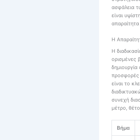
ασφάλεια τ
είναι υψίστ
απαραίτητα
Η Απαραίτη
Η διαδικασί
ορισμένες 
δημιουργία 
προσφορές κ
είναι το κλ
διαδικτυακ
συνεχή διασ
μέτρο, θέτο
Βήμα