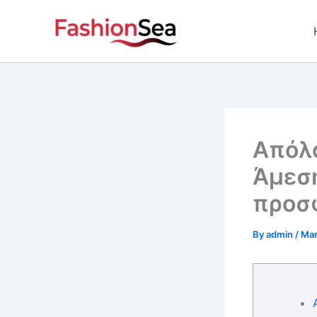
Skip
to
content
Απόλα
Άμεσ
προσφ
By
admin
/
Mar