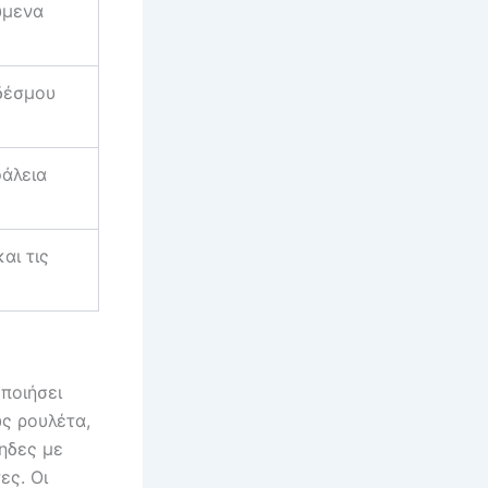
ύμενα
δέσμου
φάλεια
αι τις
οποιήσει
ως ρουλέτα,
ηδες με
ες. Οι