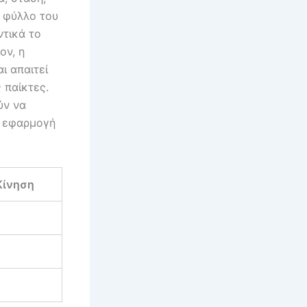
ο φύλλο του
ντικά το
ον, η
ι απαιτεί
 παίκτες.
ύν να
η εφαρμογή
Κίνηση