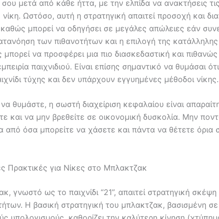
σου μετά από κάθε ήττα, με την ελπίδα να ανακτήσεις τι
 νίκη. Ωστόσο, αυτή η στρατηγική απαιτεί προσοχή και δια
 καθώς μπορεί να οδηγήσει σε μεγάλες απώλειες εάν συνε
κατανόηση των πιθανοτήτων και η επιλογή της κατάλληλης
 μπορεί να προσφέρει μια πιο διασκεδαστική και πιθανώς
μπειρία παιχνιδιού. Είναι επίσης σημαντικό να θυμάσαι ότ
αιχνίδι τύχης και δεν υπάρχουν εγγυημένες μέθοδοι νίκης.
α θυμάστε, η σωστή διαχείριση κεφαλαίου είναι απαραίτη
τε και να μην βρεθείτε σε οικονομική δυσκολία. Μην πον
α από όσα μπορείτε να χάσετε και πάντα να θέτετε όρια 
ες Πρακτικές για Νίκες στο Μπλακτζακ
κ, γνωστό ως το παιχνίδι “21”, απαιτεί στρατηγική σκέψη
τήτων. Η βασική στρατηγική του μπλακτζακ, βασισμένη σε
ύς υπολογισμούς, καθορίζει την καλύτερη κίνηση (χτύπημ