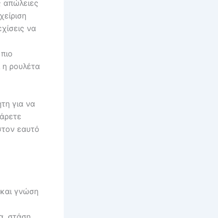
ς απώλειες
χείριση
χίσεις να
 πιο
ι η ρουλέτα
τη για να
τάρετε
στον εαυτό
 και γνώση
α, στάση,