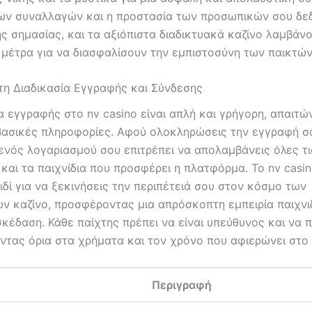
ων συναλλαγών και η προστασία των προσωπικών σου δ
ης σημασίας, και τα αξιόπιστα διαδικτυακά καζίνο λαμβάν
 μέτρα για να διασφαλίσουν την εμπιστοσύνη των παικτών
τη Διαδικασία Εγγραφής και Σύνδεσης
α εγγραφής στο nv casino είναι απλή και γρήγορη, απαιτ
βασικές πληροφορίες. Αφού ολοκληρώσεις την εγγραφή σο
ενός λογαριασμού σου επιτρέπει να απολαμβάνεις όλες τι
αι τα παιχνίδια που προσφέρει η πλατφόρμα. Το nv casin
ειδί για να ξεκινήσεις την περιπέτειά σου στον κόσμο των
ών καζίνο, προσφέροντας μια απρόσκοπτη εμπειρία παιχνιδ
κέδαση. Κάθε παίχτης πρέπει να είναι υπεύθυνος και να π
ντας όρια στα χρήματα και τον χρόνο που αφιερώνει στο π
Περιγραφή