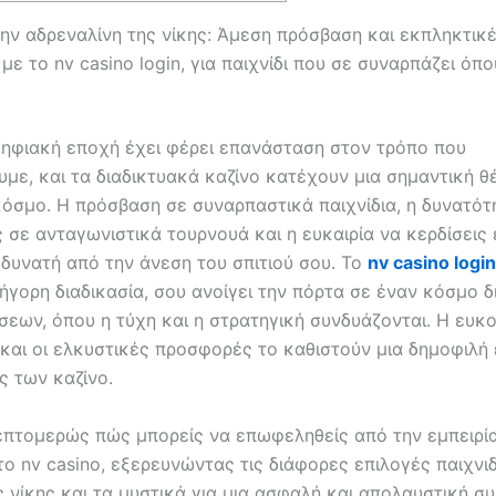
ην αδρεναλίνη της νίκης: Άμεση πρόσβαση και εκπληκτικ
ε το nv casino login, για παιχνίδι που σε συναρπάζει όπο
ψηφιακή εποχή έχει φέρει επανάσταση στον τρόπο που
με, και τα διαδικτυακά καζίνο κατέχουν μια σημαντική θ
κόσμο. Η πρόσβαση σε συναρπαστικά παιχνίδια, η δυνατότ
 σε ανταγωνιστικά τουρνουά και η ευκαιρία να κερδίσεις
 δυνατή από την άνεση του σπιτιού σου. Το
nv casino login
ήγορη διαδικασία, σου ανοίγει την πόρτα σε έναν κόσμο 
σεων, όπου η τύχη και η στρατηγική συνδυάζονται. Η ευκο
και οι ελκυστικές προσφορές το καθιστούν μια δημοφιλή 
ς των καζίνο.
επτομερώς πώς μπορείς να επωφεληθείς από την εμπειρί
ο nv casino, εξερευνώντας τις διάφορες επιλογές παιχνιδ
 νίκης και τα μυστικά για μια ασφαλή και απολαυστική σ