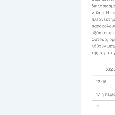
διπλασιασμ
ντίλερ. Η ε
πλεονέκτημα
παρακολούθη
εξάσκηση κ
Ωστόσο, ορι
λάβουν μέτ
της στρατηγ
Χέρι
12-16
17 ή περ
11