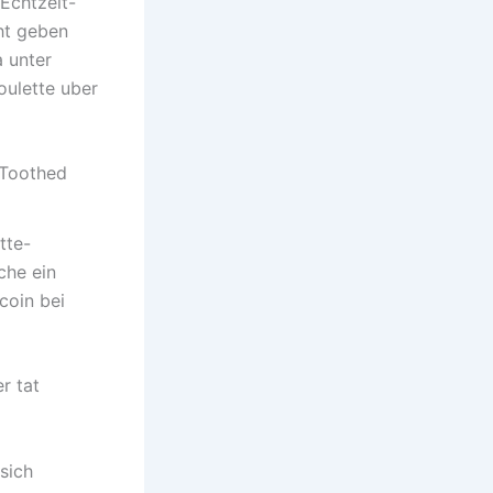
Echtzeit-
ht geben
a unter
ulette uber
-Toothed
tte-
che ein
coin bei
r tat
sich