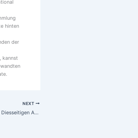
tional
ammlung
e hinten
nden der
, kannst
ewandten
te.
NEXT
Schmettern Diese Diesseitigen Ausblick Unter Unsre Tollsten Angebote Bei Weiteren Casinos