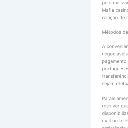
personaliza
Mafia casino
relação de 
Métodos de
A conveniên
negociáveis
pagamento s
portugueses,
transferênc
sejam efetu
Paralelamen
resolver qu
disponibili
mail ou tel
assistência