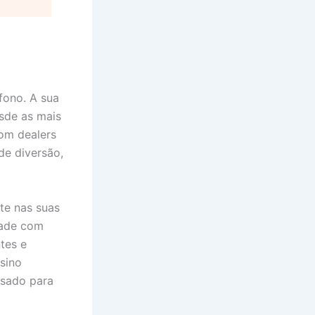
fono. A sua
sde as mais
om dealers
de diversão,
te nas suas
dade com
tes e
sino
nsado para