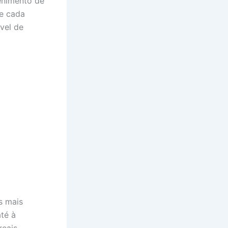
enimento de
ue cada
vel de
s mais
até à