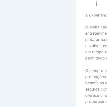
A Experiênc
O Mafia cas
entretenime
plataforma 
envolventes
em tempo re
permitindo 
O compromis
promoções a
benefícios
seguros com
oferece uma
proporciona