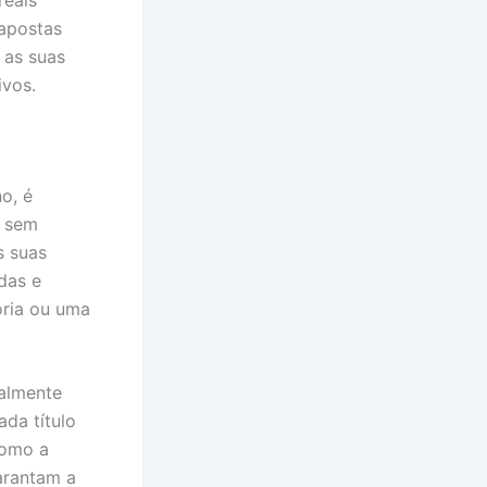
reais
 apostas
 as suas
ivos.
o, é
, sem
s suas
das e
ória ou uma
ualmente
da título
como a
arantam a