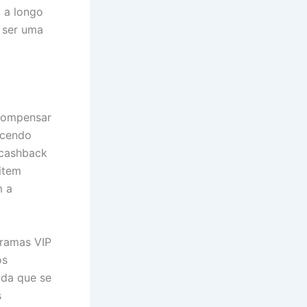
a a longo
 ser uma
ecompensar
ecendo
 cashback
item
m a
gramas VIP
os
ida que se
s