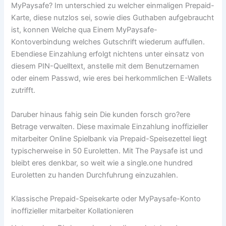
MyPaysafe? Im unterschied zu welcher einmaligen Prepaid-
Karte, diese nutzlos sei, sowie dies Guthaben aufgebraucht
ist, konnen Welche qua Einem MyPaysafe-
Kontoverbindung welches Gutschrift wiederum auffullen.
Ebendiese Einzahlung erfolgt nichtens unter einsatz von
diesem PIN-Quelltext, anstelle mit dem Benutzernamen
oder einem Passwd, wie eres bei herkommlichen E-Wallets
zutrifft.
Daruber hinaus fahig sein Die kunden forsch gro?ere
Betrage verwalten. Diese maximale Einzahlung inoffizieller
mitarbeiter Online Spielbank via Prepaid-Speisezettel liegt
typischerweise in 50 Euroletten. Mit The Paysafe ist und
bleibt eres denkbar, so weit wie a single.one hundred
Euroletten zu handen Durchfuhrung einzuzahlen.
Klassische Prepaid-Speisekarte oder MyPaysafe-Konto
inoffizieller mitarbeiter Kollationieren