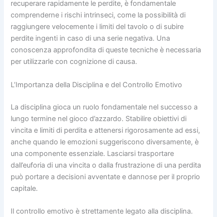
recuperare rapidamente le perdite, è fondamentale
comprenderne i rischi intrinseci, come la possibilità di
raggiungere velocemente i limiti del tavolo o di subire
perdite ingenti in caso di una serie negativa. Una
conoscenza approfondita di queste tecniche è necessaria
per utilizzarle con cognizione di causa.
L’Importanza della Disciplina e del Controllo Emotivo
La disciplina gioca un ruolo fondamentale nel successo a
lungo termine nel gioco d’azzardo. Stabilire obiettivi di
vincita e limiti di perdita e attenersi rigorosamente ad essi,
anche quando le emozioni suggeriscono diversamente, è
una componente essenziale. Lasciarsi trasportare
dall’euforia di una vincita o dalla frustrazione di una perdita
può portare a decisioni avventate e dannose per il proprio
capitale.
Il controllo emotivo è strettamente legato alla disciplina.