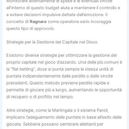
Monitorare attentamente le spese e le eventuali vincite
all’interno di questo budget aiuta a mantenere il controllo e
a evitare decisioni impulsive dettate dall’emozione. Il
concetto di
Ragnaro
come operatore serio incoraggia
questo tipo di approccio.
Strategie per la Gestione del Capitale nel Gioco
Esistono diverse strategie per ottimizzare la gestione del
proprio capitale nel gioco d’azzardo. Una delle più comuni è
la “flat betting”, dove si punta sempre la stessa unità di
puntata indipendentemente dalle perdite o dalle vincite
precedenti. Questo metodo previene perdite rapide e
permette di giocare più a lungo, aumentando le opportunità
di recupero o di profitto nel tempo.
Altre strategie, come la Martingala o il sistema Paroli,
implicano l’adeguamento delle puntate in base all’esito delle
giocate. Sebbene possano sembrare allettanti per