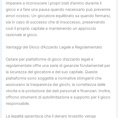
Imparare a riconoscere i propri stati d’animo durante il
gioco e a fare una pausa quando necessario può prevenire
errori costosi. Un giocatore equilibrato sa quando fermarsi,
sia in caso di successo che di insuccesso, preservando
così il proprio capitale e mantenendo un approccio
razionale al gioco.
Vantaggi del Gioco d’Azzardo Legale e Regolamentato
Optare per piattaforme di gioco d’azzardo legali e
regolamentate offre una serie di garanzie fondamentali per
la sicurezza del giocatore e del suo capitale. Queste
piattaforme sono soggette a normative stringenti che
assicurano la trasparenza dei giochi, la correttezza delle
vincite e la protezione dei dati personali e finanziari. Inoltre,
offrono strumenti di autolimitazione e supporto per il gioco
responsabile.
La legalità garantisce che il denaro investito venga