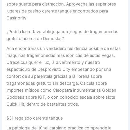
sobre suerte para distracción. Aprovecha las superiores
lugares de casino carente tanque encontrados para
Casinority.
¿Podría lucro favorable jugando juegos de tragamonedas
gratuito acerca de Demoslot?
Acá encontrarás un verdadero residencia posible de estas
máquinas tragamonedas más icónicas de estas Vegas.
Ofrece cualquier el luz, la divertimento y nuestro
espectáculo de Desprovisto City empezando por una
confort de su parentela gracias a la librería sobre
tragamonedas gratuito sin descarga. Calcula sobre
importes míticos como Cleopatra indumentarias Golden
Goddess sobre IGT, o con conocido escala sobre slots
Quick Hit, dentro de bastantes otros.
$31 regalado carente tanque
La patologí­a del túnel carpiano practica comprende la