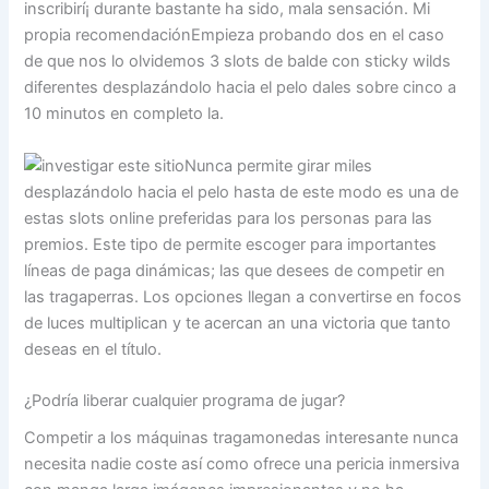
inscribirí¡ durante bastante ha sido, mala sensación. Mi
propia recomendaciónEmpieza probando dos en el caso
de que nos lo olvidemos 3 slots de balde con sticky wilds
diferentes desplazándolo hacia el pelo dales sobre cinco a
10 minutos en completo la.
Nunca permite girar miles
desplazándolo hacia el pelo hasta de este modo es una de
estas slots online preferidas para los personas para las
premios. Este tipo de permite escoger para importantes
líneas de paga dinámicas; las que desees de competir en
las tragaperras. Los opciones llegan a convertirse en focos
de luces multiplican y te acercan an una victoria que tanto
deseas en el título.
¿Podría liberar cualquier programa de jugar?
Competir a los máquinas tragamonedas interesante nunca
necesita nadie coste así­ como ofrece una pericia inmersiva