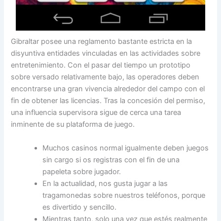
Gibraltar posee una reglamento bastante estricta en la
disyuntiva entidades vinculadas en las actividades sobre
entretenimiento. Con el pasar del tiempo un prototipo
sobre versado relativamente bajo, las operadores deben
encontrarse una gran vivencia alrededor del campo con el
fin de obtener las licencias. Tras la concesión del permiso,
una influencia supervisora sigue de cerca una tarea
inminente de su plataforma de juego.
Muchos casinos normal igualmente deben juegos
sin cargo si os registras con el fin de una
papeleta sobre jugador.
En la actualidad, nos gusta jugar a las
tragamonedas sobre nuestros teléfonos, porque
es divertido y sencillo.
Mientras tanto, solo una vez que estés realmente