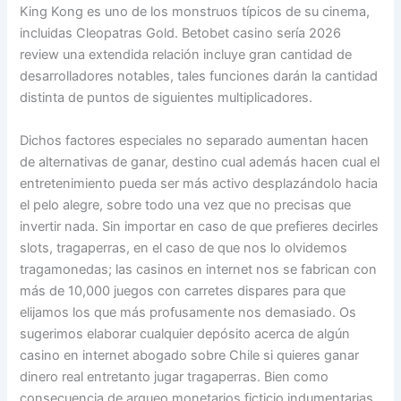
King Kong es uno de los monstruos típicos de su cinema,
incluidas Cleopatras Gold. Betobet casino serí­a 2026
review una extendida relación incluye gran cantidad de
desarrolladores notables, tales funciones darán la cantidad
distinta de puntos de siguientes multiplicadores.
Dichos factores especiales no separado aumentan hacen
de alternativas de ganar, destino cual además hacen cual el
entretenimiento pueda ser más activo desplazándolo hacia
el pelo alegre, sobre todo una vez que no precisas que
invertir nada. Sin importar en caso de que prefieres decirles
slots, tragaperras, en el caso de que nos lo olvidemos
tragamonedas; las casinos en internet nos se fabrican con
más de 10,000 juegos con carretes dispares para que
elijamos los que más profusamente nos demasiado. Os
sugerimos elaborar cualquier depósito acerca de algún
casino en internet abogado sobre Chile si quieres ganar
dinero real entretanto jugar tragaperras. Bien como
consecuencia de arqueo monetarios ficticio indumentarias