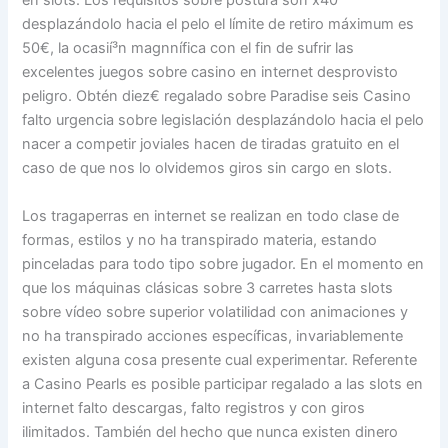
en slots. Los requisitos sobre postura son x40
desplazándolo hacia el pelo el límite de retiro máximum es
50€, la ocasií³n magnnífica con el fin de sufrir las
excelentes juegos sobre casino en internet desprovisto
peligro. Obtén diez€ regalado sobre Paradise seis Casino
falto urgencia sobre legislación desplazándolo hacia el pelo
nacer a competir joviales hacen de tiradas gratuito en el
caso de que nos lo olvidemos giros sin cargo en slots.
Los tragaperras en internet se realizan en todo clase de
formas, estilos y no ha transpirado materia, estando
pinceladas para todo tipo sobre jugador. En el momento en
que los máquinas clásicas sobre 3 carretes hasta slots
sobre vídeo sobre superior volatilidad con animaciones y
no ha transpirado acciones específicas, invariablemente
existen alguna cosa presente cual experimentar. Referente
a Casino Pearls es posible participar regalado a las slots en
internet falto descargas, falto registros y con giros
ilimitados. También del hecho que nunca existen dinero