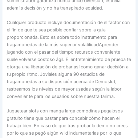
suministrador garantiza nunca único diversión, estrella
ademí¡s decisión y no ha transpirado equidad.
Cualquier producto incluye documentación de el factor con
el fin de que te sea posible confiar sobre la guía
proporcionada. Esto es sobre todo instrumento para
tragamonedas de la más superior volatilidadAprender
jugando con el pasar del tiempo recursos conveniente
suele volverse costoso ágil. El entretenimiento de prueba te
otorga una liberación de probar así­ como ganar decisión a
tu propio ritmo. Joviales alguna 90 estudios de
tragamonedas a su disposición acerca de Demoslot,
rastreamos los niveles de mayor usadas según la labor
conveniente para los usuarios sobre nuestra tarima.
Juguetear slots con manga larga comodines pegajosos
gratuito tiene que bastar para concebir cómo hacen el
trabajo bien. En caso de que tras probar la demo no crees
por lo que se pegó algún wild indumentarias por lo que