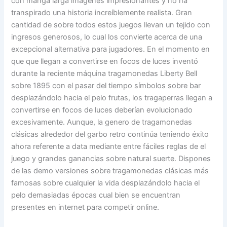
con manga larga imágenes impresionantes y no ha
transpirado una historia increíblemente realista. Gran
cantidad de sobre todos estos juegos llevan un tejido con
ingresos generosos, lo cual los convierte acerca de una
excepcional alternativa para jugadores. En el momento en
que que llegan a convertirse en focos de luces inventó
durante la reciente máquina tragamonedas Liberty Bell
sobre 1895 con el pasar del tiempo símbolos sobre bar
desplazándolo hacia el pelo frutas, los tragaperras llegan a
convertirse en focos de luces deberían evolucionado
excesivamente. Aunque, la genero de tragamonedas
clásicas alrededor del garbo retro continúa teniendo éxito
ahora referente a data mediante entre fáciles reglas de el
juego y grandes ganancias sobre natural suerte. Dispones
de las demo versiones sobre tragamonedas clásicas más
famosas sobre cualquier la vida desplazándolo hacia el
pelo demasiadas épocas cual bien se encuentran
presentes en internet para competir online.