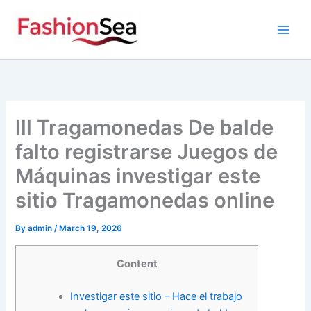
Skip
to
content
lll Tragamonedas De balde
falto registrarse Juegos de
Máquinas investigar este
sitio Tragamonedas online
By
admin
/
March 19, 2026
Content
Investigar este sitio – Hace el trabajo