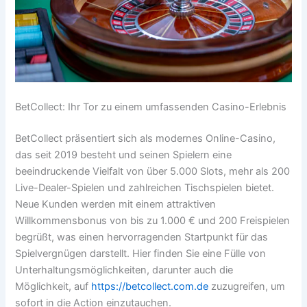
BetCollect: Ihr Tor zu einem umfassenden Casino-Erlebnis
BetCollect präsentiert sich als modernes Online-Casino,
das seit 2019 besteht und seinen Spielern eine
beeindruckende Vielfalt von über 5.000 Slots, mehr als 200
Live-Dealer-Spielen und zahlreichen Tischspielen bietet.
Neue Kunden werden mit einem attraktiven
Willkommensbonus von bis zu 1.000 € und 200 Freispielen
begrüßt, was einen hervorragenden Startpunkt für das
Spielvergnügen darstellt. Hier finden Sie eine Fülle von
Unterhaltungsmöglichkeiten, darunter auch die
Möglichkeit, auf
https://betcollect.com.de
zuzugreifen, um
sofort in die Action einzutauchen.