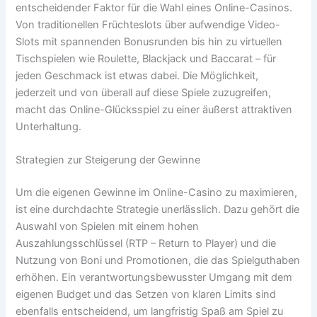
entscheidender Faktor für die Wahl eines Online-Casinos.
Von traditionellen Früchteslots über aufwendige Video-
Slots mit spannenden Bonusrunden bis hin zu virtuellen
Tischspielen wie Roulette, Blackjack und Baccarat – für
jeden Geschmack ist etwas dabei. Die Möglichkeit,
jederzeit und von überall auf diese Spiele zuzugreifen,
macht das Online-Glücksspiel zu einer äußerst attraktiven
Unterhaltung.
Strategien zur Steigerung der Gewinne
Um die eigenen Gewinne im Online-Casino zu maximieren,
ist eine durchdachte Strategie unerlässlich. Dazu gehört die
Auswahl von Spielen mit einem hohen
Auszahlungsschlüssel (RTP – Return to Player) und die
Nutzung von Boni und Promotionen, die das Spielguthaben
erhöhen. Ein verantwortungsbewusster Umgang mit dem
eigenen Budget und das Setzen von klaren Limits sind
ebenfalls entscheidend, um langfristig Spaß am Spiel zu