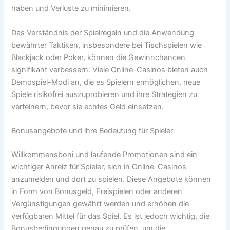
haben und Verluste zu minimieren.
Das Verständnis der Spielregeln und die Anwendung
bewährter Taktiken, insbesondere bei Tischspielen wie
Blackjack oder Poker, können die Gewinnchancen
signifikant verbessern. Viele Online-Casinos bieten auch
Demospiel-Modi an, die es Spielern ermöglichen, neue
Spiele risikofrei auszuprobieren und ihre Strategien zu
verfeinern, bevor sie echtes Geld einsetzen.
Bonusangebote und ihre Bedeutung für Spieler
Willkommensboni und laufende Promotionen sind ein
wichtiger Anreiz für Spieler, sich in Online-Casinos
anzumelden und dort zu spielen. Diese Angebote können
in Form von Bonusgeld, Freispielen oder anderen
Vergünstigungen gewährt werden und erhöhen die
verfügbaren Mittel für das Spiel. Es ist jedoch wichtig, die
Bonusbedingungen genau zu prüfen, um die