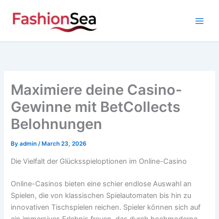
Skip
to
content
Maximiere deine Casino-
Gewinne mit BetCollects
Belohnungen
By
admin
/
March 23, 2026
Die Vielfalt der Glücksspieloptionen im Online-Casino
Online-Casinos bieten eine schier endlose Auswahl an
Spielen, die von klassischen Spielautomaten bis hin zu
innovativen Tischspielen reichen. Spieler können sich auf
ein immersives Erlebnis freuen, das durch hochmoderne