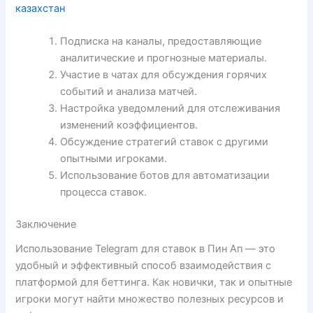
казахстан
Подписка на каналы, предоставляющие
аналитические и прогнозные материалы.
Участие в чатах для обсуждения горячих
событий и анализа матчей.
Настройка уведомлений для отслеживания
изменений коэффициентов.
Обсуждение стратегий ставок с другими
опытными игроками.
Использование ботов для автоматизации
процесса ставок.
Заключение
Использование Telegram для ставок в Пин Ап — это
удобный и эффективный способ взаимодействия с
платформой для беттинга. Как новички, так и опытные
игроки могут найти множество полезных ресурсов и