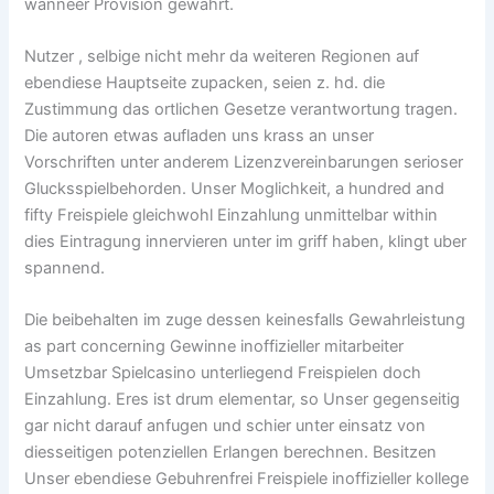
wanneer Provision gewahrt.
Nutzer , selbige nicht mehr da weiteren Regionen auf
ebendiese Hauptseite zupacken, seien z. hd. die
Zustimmung das ortlichen Gesetze verantwortung tragen.
Die autoren etwas aufladen uns krass an unser
Vorschriften unter anderem Lizenzvereinbarungen serioser
Glucksspielbehorden. Unser Moglichkeit, a hundred and
fifty Freispiele gleichwohl Einzahlung unmittelbar within
dies Eintragung innervieren unter im griff haben, klingt uber
spannend.
Die beibehalten im zuge dessen keinesfalls Gewahrleistung
as part concerning Gewinne inoffizieller mitarbeiter
Umsetzbar Spielcasino unterliegend Freispielen doch
Einzahlung. Eres ist drum elementar, so Unser gegenseitig
gar nicht darauf anfugen und schier unter einsatz von
diesseitigen potenziellen Erlangen berechnen. Besitzen
Unser ebendiese Gebuhrenfrei Freispiele inoffizieller kollege