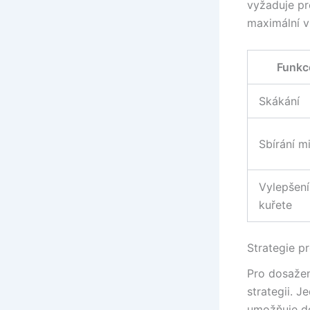
vyžaduje pr
maximální v
Funkc
Skákání
Sbírání m
Vylepšení
kuřete
Strategie p
Pro dosažen
strategii. J
umožňuje dos