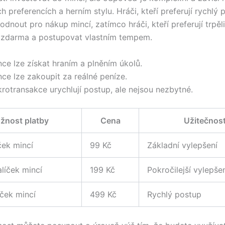
ch preferencích a herním stylu. Hráči, kteří preferují rychlý 
dnout pro nákup mincí, zatímco hráči, kteří preferují trpěl
 zdarma a postupovat vlastním tempem.
ce lze získat hraním a plněním úkolů.
ce lze zakoupit za reálné peníze.
krotransakce urychlují postup, ale nejsou nezbytné.
žnost platby
Cena
Užitečnos
ček mincí
99 Kč
Základní vylepšení
alíček mincí
199 Kč
Pokročilejší vylepše
íček mincí
499 Kč
Rychlý postup