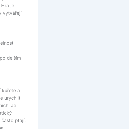
 Hra je
 vytvářejí
elnost
 po delším
í kuřete a
e urychlit
nich. Je
atický
často ptají,
na