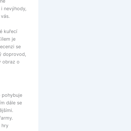
ne
 i nevýhody,
 vás.
é kuřecí
ílem je
recenzi se
vý doprovod,
ý obraz o
e pohybuje
ím dále se
ějšími.
farmy.
 hry