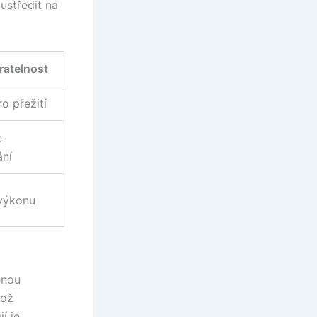
ustředit na
hratelnost
ro přežití
e
ání
 výkonu
enou
což
í je