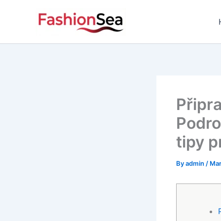
Skip
to
content
Připr
Podro
tipy 
By
admin
/
Mar