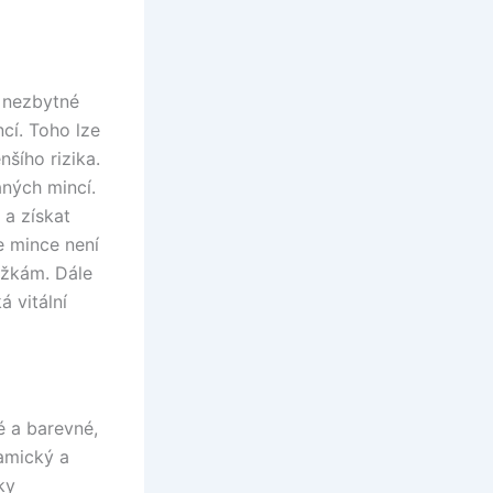
u nezbytné
cí. Toho lze
šího rizika.
aných mincí.
 a získat
e mince není
ážkám. Dále
á vitální
é a barevné,
namický a
ky