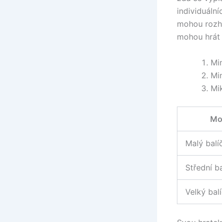
individuální
mohou rozho
mohou hrát
Min
Min
Mi
Mo
Malý balí
Střední b
Velký bal