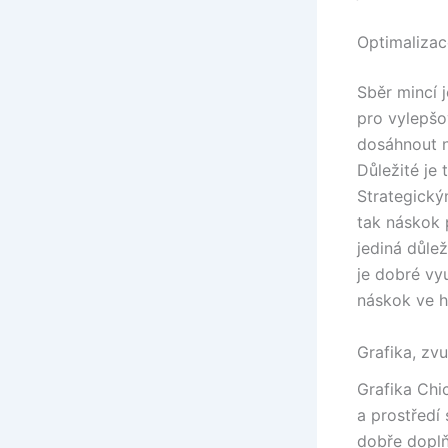
Optimalizac
Sběr mincí 
pro vylepšo
dosáhnout n
Důležité je 
Strategický
tak náskok 
jediná důle
je dobré vyu
náskok ve h
Grafika, zv
Grafika Chi
a prostředí
dobře doplň