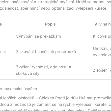
ecizní načasování a strategické myšlení. Hráči se mohou so
zdálenost, sběr mincí nebo optimalizaci vylepšení kuřete.
e
Popis
Vliv na 
Vyhýbání se překážkám
Klíčové p
Umožňuj
incí
Získávání finančních prostředků
vylepšov
Zvýšení rychlosti, odolnosti a
Zlepšení
skokové síly
ro maximální úspěch
í lepších výsledků v Chicken Road je důležité mít promyšl
ednou z možností je zaměřit se na rychlé vylepšení kuřete, 
áhnout větší vzdálenosti a získat více mincí. Další strategi