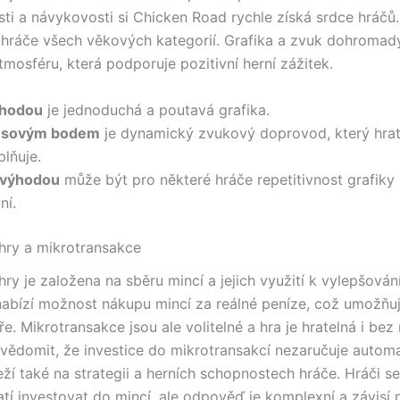
ti a návykovosti si Chicken Road rychle získá srdce hráčů.
hráče všech věkových kategorií. Grafika a zvuk dohromady
tmosféru, která podporuje pozitivní herní zážitek.
hodou
je jednoduchá a poutavá grafika.
usovým bodem
je dynamický zvukový doprovod, který hrat
lňuje.
výhodou
může být pro některé hráče repetitivnost grafiky
ní.
hry a mikrotransakce
ry je založena na sběru mincí a jejich využití k vylepšován
nabízí možnost nákupu mincí za reálné peníze, což umožňuj
e. Mikrotransakce jsou ale volitelné a hra je hratelná i bez 
 uvědomit, že investice do mikrotransakcí nezaručuje autom
ží také na strategii a herních schopnostech hráče. Hráči se 
atí investovat do mincí, ale odpověď je komplexní a závisí 