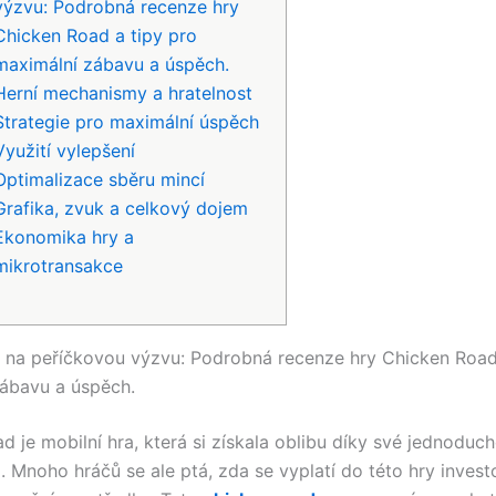
výzvu: Podrobná recenze hry
Chicken Road a tipy pro
maximální zábavu a úspěch.
Herní mechanismy a hratelnost
Strategie pro maximální úspěch
Využití vylepšení
Optimalizace sběru mincí
Grafika, zvuk a celkový dojem
Ekonomika hry a
mikrotransakce
e na peříčkovou výzvu: Podrobná recenze hry Chicken Road
ábavu a úspěch.
 je mobilní hra, která si získala oblibu díky své jednoduch
. Mnoho hráčů se ale ptá, zda se vyplatí do této hry invest