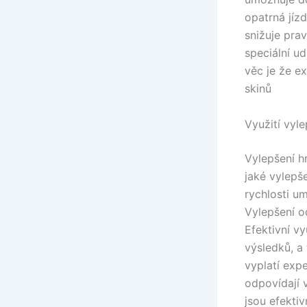
opatrná jízd
snižuje pra
speciální u
věc je že e
skinů
Využití vyle
Vylepšení hr
jaké vylepše
rychlosti u
Vylepšení o
Efektivní vy
výsledků, a
vyplatí exp
odpovídají 
jsou efektiv