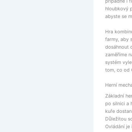
případně i 
hloubkový p
abyste se m
Hra kombinuj
farmy, aby 
dosáhnout c
zaměříme na
systém vyle
tom, co od
Herní mecha
Základní he
po silnici 
kuře dostane
Důležitou so
Ovládání je 