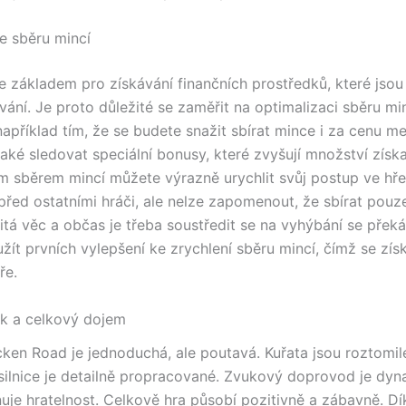
e sběru mincí
je základem pro získávání finančních prostředků, které jso
vání. Je proto důležité se zaměřit na optimalizaci sběru min
apříklad tím, že se budete snažit sbírat mince i za cenu men
také sledovat speciální bonusy, které zvyšují množství získ
m sběrem mincí můžete výrazně urychlit svůj postup ve hře
před ostatními hráči, ale nelze zapomenout, že sbírat pouz
žitá věc a občas je třeba soustředit se na vyhýbání se přek
žít prvních vylepšení ke zrychlení sběru mincí, čímž se získ
ře.
uk a celkový dojem
cken Road je jednoduchá, ale poutavá. Kuřata jsou roztomil
 silnice je detailně propracované. Zvukový doprovod je dy
uje hratelnost. Celkově hra působí pozitivně a zábavně. Dí