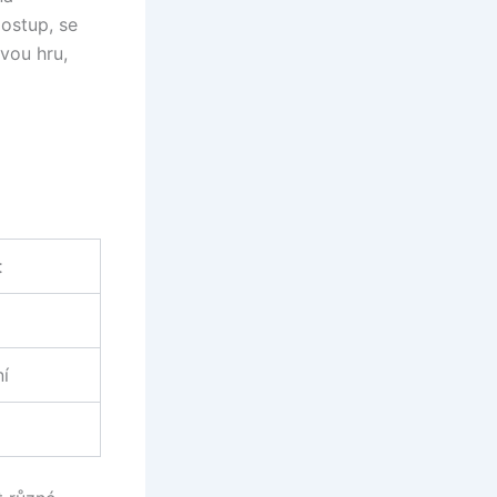
postup, se
ivou hru,
t
ní