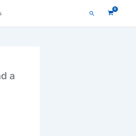
Search
s
d a