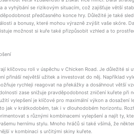
a a vyhýbání se rizikovým situacím, což zajišťuje větší stabi
vděpodobnost předčasného konce hry. Důležité je také sle
dálosti a bonusy, které mohou výrazně zvýšit vaše skóre. Da
xistuje možnost si kuře také přizpůsobit vzhled a to prostř
pšení
ají klíčovou roli v úspěchu v Chicken Road. Je důležité si 
ní přináší největší užitek a investovat do něj. Například vy
možňuje rychleji reagovat na překážky a dosáhnout větší vz
dolnosti zase snižuje pravděpodobnost zničení kuřete při 
užití vylepšení je klíčové pro maximální výkon a dosažení l
 to jak v krátkodobém, tak i v dlouhodobém horizontu. Ro
erimentovat s různými kombinacemi vylepšení a najít ty, kte
vašemu hernímu stylu. Mnoho hráčů si také všímá, že někte
nější v kombinaci s určitými skiny kuřete.