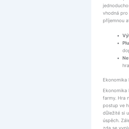
jednoduchos
vhodná pro 
příjemnou a
Vý
Pl
dop
Ne
hra
Ekonomika 
Ekonomika h
farmy. Hra 
postup ve hř
důležité si
úspěch. Zále
zda se vypl