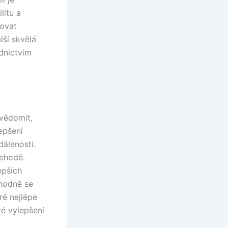
litu a
dovat
lší skvělá
ednictvím
uvědomit,
lepšení
dálenosti.
nehodě.
epších
zhodně se
ré nejlépe
ré vylepšení