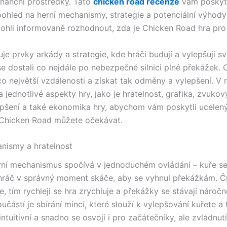
finanční prostředky. Tato
chicken road recenze
vám poskyt
ohled na herní mechanismy, strategie a potenciální výhody
ohli informovaně rozhodnout, zda je Chicken Road hra pro
e prvky arkády a strategie, kde hráči budují a vylepšují sv
se dostali co nejdále po nebezpečné silnici plné překážek. C
o největší vzdálenosti a získat tak odměny a vylepšení. V 
 jednotlivé aspekty hry, jako je hratelnost, grafika, zvuko
pšení a také ekonomika hry, abychom vám poskytli ucelen
 Chicken Road můžete očekávat.
nismy a hratelnost
rní mechanismus spočívá v jednoduchém ovládání – kuře s
a hráč v správný moment skáče, aby se vyhnul překážkám. Č
, tím rychleji se hra zrychluje a překážky se stávají náročn
učástí je sbírání mincí, které slouží k vylepšování kuřete a 
intuitivní a snadno se osvojí i pro začátečníky, ale zvládnutí