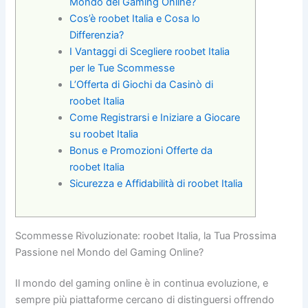
Mondo del Gaming Online?
Cos’è roobet Italia e Cosa lo
Differenzia?
I Vantaggi di Scegliere roobet Italia
per le Tue Scommesse
L’Offerta di Giochi da Casinò di
roobet Italia
Come Registrarsi e Iniziare a Giocare
su roobet Italia
Bonus e Promozioni Offerte da
roobet Italia
Sicurezza e Affidabilità di roobet Italia
Scommesse Rivoluzionate: roobet Italia, la Tua Prossima
Passione nel Mondo del Gaming Online?
Il mondo del gaming online è in continua evoluzione, e
sempre più piattaforme cercano di distinguersi offrendo