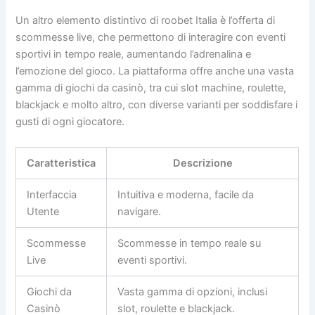
Un altro elemento distintivo di roobet Italia è l’offerta di
scommesse live, che permettono di interagire con eventi
sportivi in tempo reale, aumentando l’adrenalina e
l’emozione del gioco. La piattaforma offre anche una vasta
gamma di giochi da casinò, tra cui slot machine, roulette,
blackjack e molto altro, con diverse varianti per soddisfare i
gusti di ogni giocatore.
Caratteristica
Descrizione
Interfaccia
Intuitiva e moderna, facile da
Utente
navigare.
Scommesse
Scommesse in tempo reale su
Live
eventi sportivi.
Giochi da
Vasta gamma di opzioni, inclusi
Casinò
slot, roulette e blackjack.