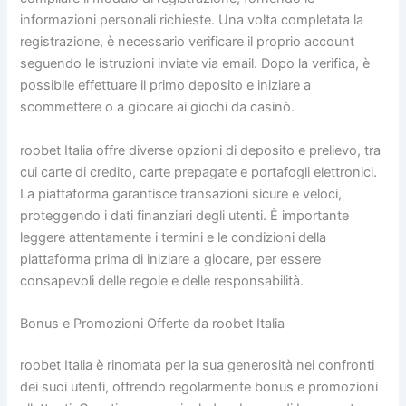
informazioni personali richieste. Una volta completata la
registrazione, è necessario verificare il proprio account
seguendo le istruzioni inviate via email. Dopo la verifica, è
possibile effettuare il primo deposito e iniziare a
scommettere o a giocare ai giochi da casinò.
roobet Italia offre diverse opzioni di deposito e prelievo, tra
cui carte di credito, carte prepagate e portafogli elettronici.
La piattaforma garantisce transazioni sicure e veloci,
proteggendo i dati finanziari degli utenti. È importante
leggere attentamente i termini e le condizioni della
piattaforma prima di iniziare a giocare, per essere
consapevoli delle regole e delle responsabilità.
Bonus e Promozioni Offerte da roobet Italia
roobet Italia è rinomata per la sua generosità nei confronti
dei suoi utenti, offrendo regolarmente bonus e promozioni