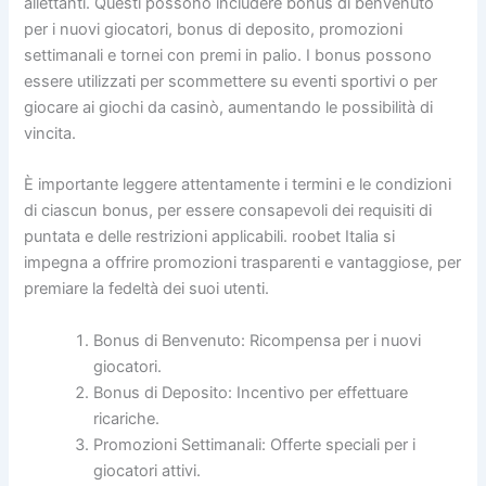
allettanti. Questi possono includere bonus di benvenuto
per i nuovi giocatori, bonus di deposito, promozioni
settimanali e tornei con premi in palio. I bonus possono
essere utilizzati per scommettere su eventi sportivi o per
giocare ai giochi da casinò, aumentando le possibilità di
vincita.
È importante leggere attentamente i termini e le condizioni
di ciascun bonus, per essere consapevoli dei requisiti di
puntata e delle restrizioni applicabili. roobet Italia si
impegna a offrire promozioni trasparenti e vantaggiose, per
premiare la fedeltà dei suoi utenti.
Bonus di Benvenuto: Ricompensa per i nuovi
giocatori.
Bonus di Deposito: Incentivo per effettuare
ricariche.
Promozioni Settimanali: Offerte speciali per i
giocatori attivi.