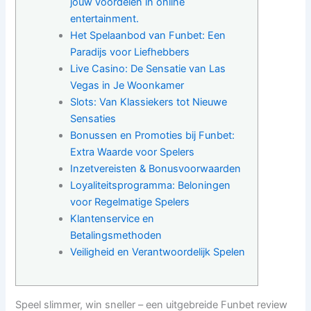
jouw voordelen in online
entertainment.
Het Spelaanbod van Funbet: Een
Paradijs voor Liefhebbers
Live Casino: De Sensatie van Las
Vegas in Je Woonkamer
Slots: Van Klassiekers tot Nieuwe
Sensaties
Bonussen en Promoties bij Funbet:
Extra Waarde voor Spelers
Inzetvereisten & Bonusvoorwaarden
Loyaliteitsprogramma: Beloningen
voor Regelmatige Spelers
Klantenservice en
Betalingsmethoden
Veiligheid en Verantwoordelijk Spelen
Speel slimmer, win sneller – een uitgebreide Funbet review