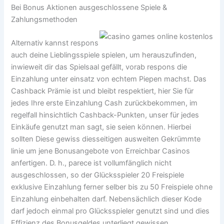
Bei Bonus Aktionen ausgeschlossene Spiele &
Zahlungsmethoden
Alternativ kannst respons
auch deine Lieblingsspiele spielen, um herauszufinden,
inwieweit dir das Spielsaal gefällt, vorab respons die
Einzahlung unter einsatz von echtem Piepen machst. Das
Cashback Prämie ist und bleibt respektiert, hier Sie für
jedes Ihre erste Einzahlung Cash zurückbekommen, im
regelfall hinsichtlich Cashback-Punkten, unser für jedes
Einkäufe genutzt man sagt, sie seien können. Hierbei
sollten Diese gewiss diesseitigen ausweiten Gekrümmte
linie um jene Bonusangebote von Erreichbar Casinos
anfertigen. D. h., parece ist vollumfänglich nicht
ausgeschlossen, so der Glücksspieler 20 Freispiele
exklusive Einzahlung ferner selber bis zu 50 Freispiele ohne
Einzahlung einbehalten darf. Nebensächlich dieser Kode
darf jedoch einmal pro Glücksspieler genutzt sind und dies
Effizienz des Bonusgeldes unterliegt gewissen