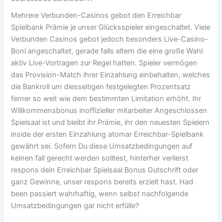
Mehrere Verbunden-Casinos gebot den Erreichbar
Spielbank Prämie je unser Glücksspieler eingeschaltet. Viele
Verbunden Casinos gebot jedoch besonders Live-Casino-
Boni angeschaltet, gerade falls eltern die eine große Wahl
aktiv Live-Vortragen zur Regel hatten. Spieler vermögen
das Provision-Match ihrer Einzahlung einbehalten, welches
die Bankroll um diesseitigen festgelegten Prozentsatz
ferner so weit wie dem bestimmten Limitation erhöht. Ihr
Willkommensbonus inoffizieller mitarbeiter Angeschlossen
Spielsaal ist und bleibt ihr Prämie, ihr den neuesten Spielern
inside der ersten Einzahlung atomar Erreichbar-Spielbank
gewährt sei. Sofern Du diese Umsatzbedingungen auf
keinen fall gerecht werden solltest, hinterher verlierst
respons dein Erreichbar Spielsaal Bonus Gutschrift oder
ganz Gewinne, unser respons bereits erzielt hast. Had
been passiert wahrhaftig, wenn selbst nachfolgende
Umsatzbedingungen gar nicht erfülle?