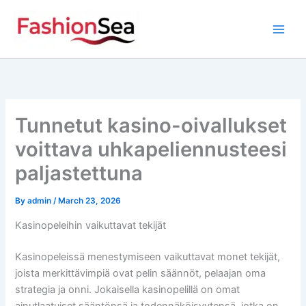
Skip
to
content
Tunnetut kasino-oivallukset
voittava uhkapeliennusteesi
paljastettuna
By
admin
/
March 23, 2026
Kasinopeleihin vaikuttavat tekijät
Kasinopeleissä menestymiseen vaikuttavat monet tekijät,
joista merkittävimpiä ovat pelin säännöt, pelaajan oma
strategia ja onni. Jokaisella kasinopelillä on omat
ainutlaatuiset sääntönsä ja todennäköisyytensä, jotka on