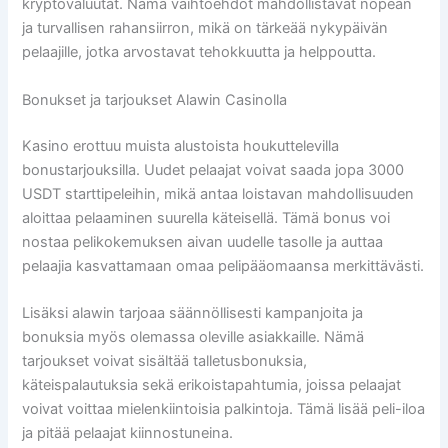
kryptovaluutat. Nämä vaihtoehdot mahdollistavat nopean
ja turvallisen rahansiirron, mikä on tärkeää nykypäivän
pelaajille, jotka arvostavat tehokkuutta ja helppoutta.
Bonukset ja tarjoukset Alawin Casinolla
Kasino erottuu muista alustoista houkuttelevilla
bonustarjouksilla. Uudet pelaajat voivat saada jopa 3000
USDT starttipeleihin, mikä antaa loistavan mahdollisuuden
aloittaa pelaaminen suurella käteisellä. Tämä bonus voi
nostaa pelikokemuksen aivan uudelle tasolle ja auttaa
pelaajia kasvattamaan omaa pelipääomaansa merkittävästi.
Lisäksi alawin tarjoaa säännöllisesti kampanjoita ja
bonuksia myös olemassa oleville asiakkaille. Nämä
tarjoukset voivat sisältää talletusbonuksia,
käteispalautuksia sekä erikoistapahtumia, joissa pelaajat
voivat voittaa mielenkiintoisia palkintoja. Tämä lisää peli-iloa
ja pitää pelaajat kiinnostuneina.