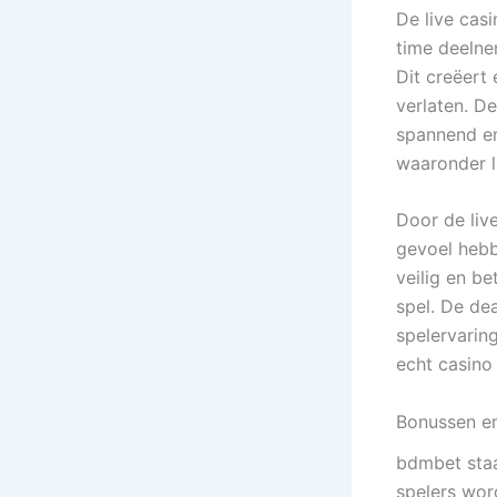
De live casi
time deelne
Dit creëert
verlaten. D
spannend en
waaronder li
Door de liv
gevoel hebb
veilig en b
spel. De dea
spelervarin
echt casino
Bonussen en
bdmbet staa
spelers wor