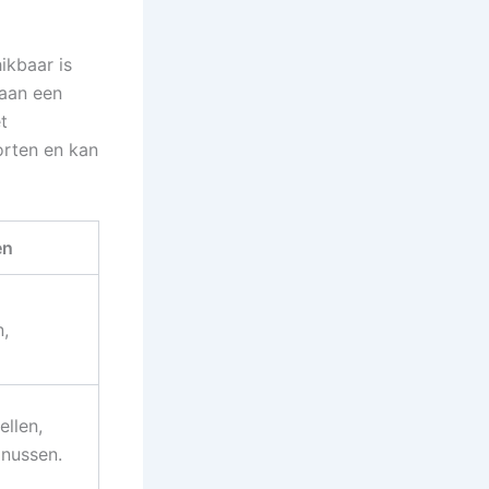
ikbaar is
 aan een
t
orten en kan
en
,
ellen,
onussen.