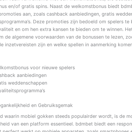
nus en/of gratis spins. Naast de welkomstbonus biedt bdm
promoties aan, zoals cashback aanbiedingen, gratis wedd
itsprogramma’s. Deze promoties zijn bedoeld om spelers te
yaliteit en om hen extra kansen te bieden om te winnen. Het
om de algemene voorwaarden van de bonussen te lezen, zo
e inzetvereisten zijn en welke spellen in aanmerking kome
lkomstbonus voor nieuwe spelers
shback aanbiedingen
atis weddenschappen
yaliteitsprogramma’s
gankelijkheid en Gebruiksgemak
ld waarin mobiel gokken steeds populairder wordt, is de m
kheid van een platform essentieel. bdmbet biedt een respon
t perfect werkt op mobiele apparaten, zoals smartphones e