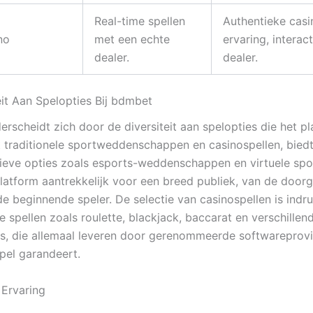
Real-time spellen
Authentieke casi
no
met een echte
ervaring, interac
dealer.
dealer.
eit Aan Spelopties Bij bdmbet
rscheidt zich door de diversiteit aan spelopties die het p
t traditionele sportweddenschappen en casinospellen, bie
ieve opties zoals esports-weddenschappen en virtuele spor
latform aantrekkelijk voor een breed publiek, van de door
de beginnende speler. De selectie van casinospellen is ind
 spellen zoals roulette, blackjack, baccarat en verschillen
s, die allemaal leveren door gerenommeerde softwareprovi
spel garandeert.
 Ervaring