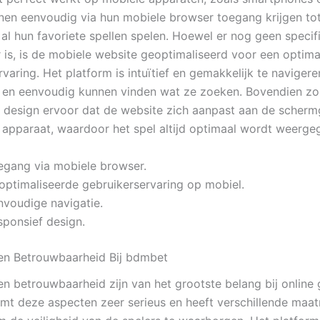
nen eenvoudig via hun mobiele browser toegang krijgen tot
 al hun favoriete spellen spelen. Hoewel er nog geen speci
 is, is de mobiele website geoptimaliseerd voor een optima
varing. Het platform is intuïtief en gemakkelijk te naviger
l en eenvoudig kunnen vinden wat ze zoeken. Bovendien zo
 design ervoor dat de website zich aanpast aan de scherm
 apparaat, waardoor het spel altijd optimaal wordt weerge
egang via mobiele browser.
optimaliseerde gebruikerservaring op mobiel.
nvoudige navigatie.
sponsief design.
 en Betrouwbaarheid Bij bdmbet
 en betrouwbaarheid zijn van het grootste belang bij online
t deze aspecten zeer serieus en heeft verschillende maat