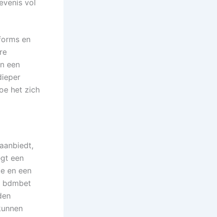
evenis vol
forms en
re
an een
dieper
oe het zich
aanbiedt,
egt een
ce en een
or bdmbet
den
 kunnen