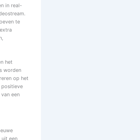
n in real-
ideostream.
hoeven te
 extra
n,
en het
es worden
reren op het
 positieve
g van een
Nieuwe
uit een