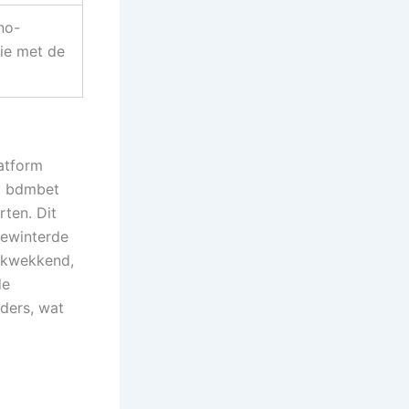
no-
tie met de
latform
dt bdmbet
ten. Dit
gewinterde
rukwekkend,
de
ders, wat