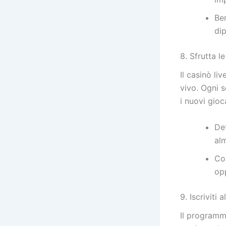
Ben
di
8. Sfrutta l
Il casinò li
vivo. Ogni 
i nuovi gioc
Det
al
Con
opp
9. Iscriviti
Il programm