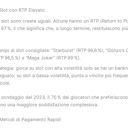
 Slot con RTP Elevato
 slot sono create uguali. Alcune hanno un RTP (Return to Pl
 97 %, il che significa che, a lungo termine, restituiscono pi
mpi di slot consigliate: “Starburst” (RTP 96,6 %), “Gonzo’s 
TP 96,5 %) e “Mega Joker” (RTP 99 %).
ategia: gioca su slot con alta volatilità solo se hai un bankr
guato; su slot a bassa volatilità, punta a vincite più freque
cole.
sondaggio del 2023, il 70 % dei giocatori che preferiscono 
no una maggiore soddisfazione complessiva.
 i Metodi di Pagamento Rapidi