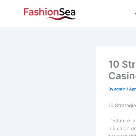
Skip
to
content
10 St
Casin
By
admin
/
Apr
10 Strategi
L’estate è l
più calde de