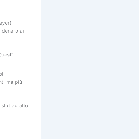
ayer)
ù denaro ai
Quest”
oll
nti ma più
slot ad alto