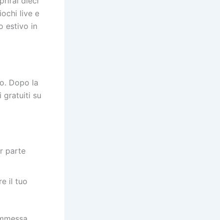
rirai dieci
iochi live e
o estivo in
to. Dopo la
 gratuiti su
r parte
e il tuo
commessa