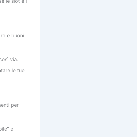
e le slot e i
aro e buoni
così via.
tare le tue
enti per
ile” e