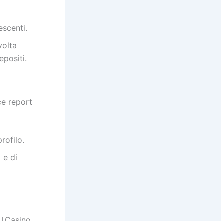
escenti.
volta
epositi.
ce report
rofilo.
i e di
I Casino.