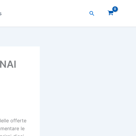
Search
s
SNAI
elle offerte
umentare le