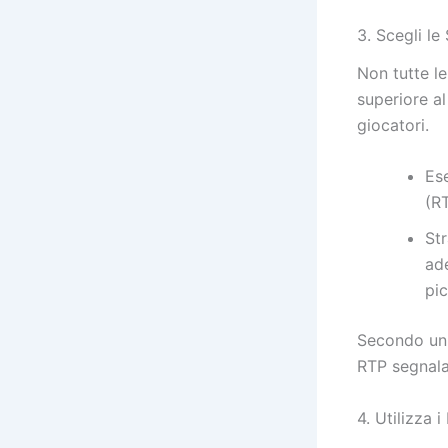
3. Scegli le
Non tutte le
superiore al
giocatori.
Ese
(R
Str
ade
pic
Secondo un 
RTP segnala
4. Utilizza