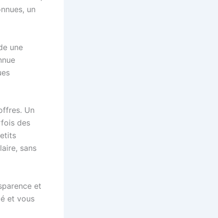
onnues, un
ède une
onnue
ues
offres. Un
rfois des
etits
aire, sans
nsparence et
té et vous