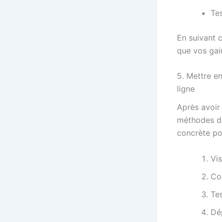
Te
En suivant 
que vos gai
5. Mettre en
ligne
Après avoir 
méthodes de
concrète pou
Vi
Com
Tes
Dép