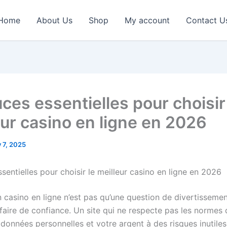
Home
About Us
Shop
My account
Contact U
ces essentielles pour choisir
eur casino en ligne en 2026
y 7, 2025
sentielles pour choisir le meilleur casino en ligne en 2026
 casino en ligne n’est pas qu’une question de divertissement
faire de confiance. Un site qui ne respecte pas les normes 
données personnelles et votre argent à des risques inutiles