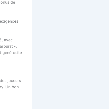
bonus de
s exigences
.
€, avec
arburst ».
t générosité
 des joueurs
ay. Un bon