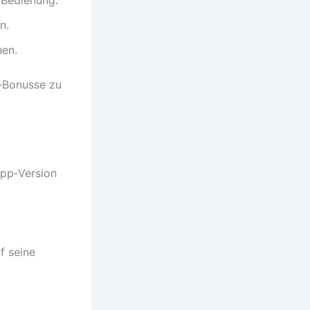
 Bedienung.
n.
nen.
‑Bonusse zu
App‑Version
f seine