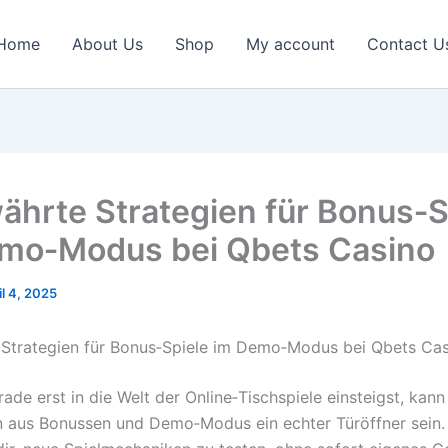
Home
About Us
Shop
My account
Contact U
ährte Strategien für Bonus‑S
mo‑Modus bei Qbets Casino
il 4, 2025
Strategien für Bonus‑Spiele im Demo‑Modus bei Qbets Ca
de erst in die Welt der Online‑Tischspiele einsteigst, kann
 aus Bonussen und Demo‑Modus ein echter Türöffner sein.