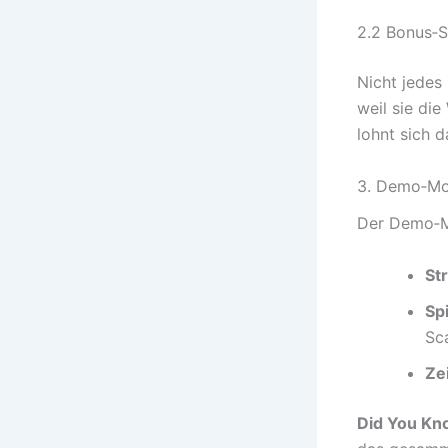
2.2 Bonus‑S
Nicht jedes 
weil sie di
lohnt sich d
3. Demo‑Mod
Der Demo‑Mo
St
Sp
Sc
Ze
Did You Kn