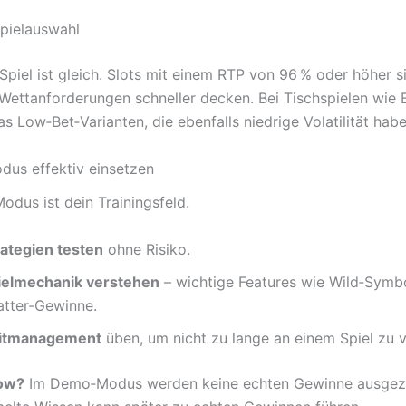
pielauswahl
Spiel ist gleich. Slots mit einem RTP von 96 % oder höher si
e Wettanforderungen schneller decken. Bei Tischspielen wie 
as Low‑Bet‑Varianten, die ebenfalls niedrige Volatilität habe
us effektiv einsetzen
dus ist dein Trainingsfeld.
rategien testen
ohne Risiko.
ielmechanik verstehen
– wichtige Features wie Wild‑Symb
atter‑Gewinne.
itmanagement
üben, um nicht zu lange an einem Spiel zu v
ow?
Im Demo‑Modus werden keine echten Gewinne ausgeza