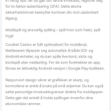
Et viktig tips: før du gjør ditt første innskudd, registrer deg
for to‑faktor‑autentisering (2FA). Dette ekstra
sikkerhetstrinnet beskytter kontoen din mot uautorisert
tilgang.
Mobilspill og ansvarlig spilling – spill hvor som helst, spill
trygt
Coolbet Casino er fullt optimalisert for mobilbruk.
Nettleseren tilpasser seg automatisk til både iOS‑ og
Android‑enheter, og du kan spille live‑bord, slots og
bordspill uten nedlasting. For de som foretrekker en app,
finnes en lettvektig Android‑versjon i Google Play‑butikken.
Responsivt design sikrer at grafikken er skarp, og
kontrollene er enkle å bruke på små skjermer. Du kan også
sette personlige innskuddsgrenser direkte fra mobilappen.
Dette gjør det enkelt å holde spillingen innenfor dine
økonomiske rammer.