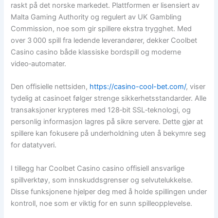
raskt på det norske markedet. Plattformen er lisensiert av
Malta Gaming Authority og regulert av UK Gambling
Commission, noe som gir spillere ekstra trygghet. Med
over 3 000 spill fra ledende leverandører, dekker Coolbet
Casino casino både klassiske bordspill og moderne
video‑automater.
Den offisielle nettsiden,
https://casino-cool-bet.com/
, viser
tydelig at casinoet følger strenge sikkerhetsstandarder. Alle
transaksjoner krypteres med 128‑bit SSL‑teknologi, og
personlig informasjon lagres på sikre servere. Dette gjør at
spillere kan fokusere på underholdning uten å bekymre seg
for datatyveri.
I tillegg har Coolbet Casino casino offisiell ansvarlige
spillverktøy, som innskuddsgrenser og selvutelukkelse.
Disse funksjonene hjelper deg med å holde spillingen under
kontroll, noe som er viktig for en sunn spilleopplevelse.