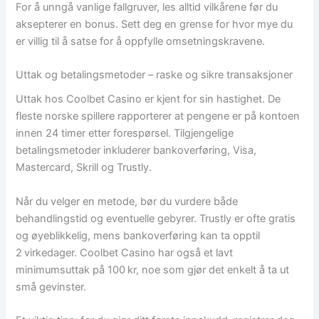
For å unngå vanlige fallgruver, les alltid vilkårene før du
aksepterer en bonus. Sett deg en grense for hvor mye du
er villig til å satse for å oppfylle omsetningskravene.
Uttak og betalingsmetoder – raske og sikre transaksjoner
Uttak hos Coolbet Casino er kjent for sin hastighet. De
fleste norske spillere rapporterer at pengene er på kontoen
innen 24 timer etter forespørsel. Tilgjengelige
betalingsmetoder inkluderer bankoverføring, Visa,
Mastercard, Skrill og Trustly.
Når du velger en metode, bør du vurdere både
behandlingstid og eventuelle gebyrer. Trustly er ofte gratis
og øyeblikkelig, mens bankoverføring kan ta opptil
2 virkedager. Coolbet Casino har også et lavt
minimumsuttak på 100 kr, noe som gjør det enkelt å ta ut
små gevinster.