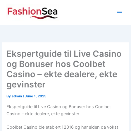
Skip
to
content
Ekspertguide til Live Casino
og Bonuser hos Coolbet
Casino – ekte dealere, ekte
gevinster
By
admin
/
June 1, 2025
Ekspertguide til Live Casino og Bonuser hos Coolbet
Casino – ekte dealere, ekte gevinster
Coolbet Casino ble etablert i 2016 og har siden da vokst