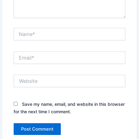
Name*
Email*
Website
Save my name, email, and website in this browser
for the next time I comment.