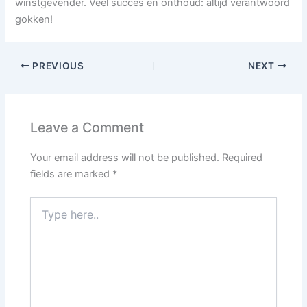
winstgevender. Veel succes en onthoud: altijd verantwoord
gokken!
PREVIOUS
NEXT
Leave a Comment
Your email address will not be published.
Required
fields are marked
*
Type
here..