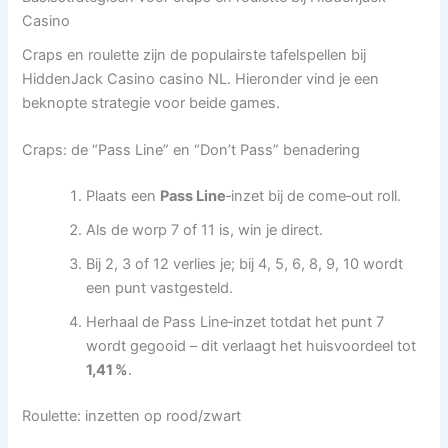
Casino
Craps en roulette zijn de populairste tafelspellen bij
HiddenJack Casino casino NL. Hieronder vind je een
beknopte strategie voor beide games.
Craps: de “Pass Line” en “Don’t Pass” benadering
Plaats een
Pass Line
‑inzet bij de come‑out roll.
Als de worp 7 of 11 is, win je direct.
Bij 2, 3 of 12 verlies je; bij 4, 5, 6, 8, 9, 10 wordt
een punt vastgesteld.
Herhaal de Pass Line‑inzet totdat het punt 7
wordt gegooid – dit verlaagt het huisvoordeel tot
1,41 %
.
Roulette: inzetten op rood/zwart