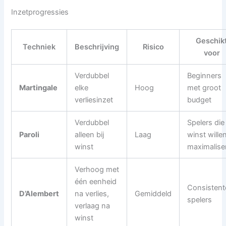
Inzetprogressies
Geschik
Techniek
Beschrijving
Risico
voor
Verdubbel
Beginners
Martingale
elke
Hoog
met groot
verliesinzet
budget
Verdubbel
Spelers die
Paroli
alleen bij
Laag
winst wille
winst
maximalise
Verhoog met
één eenheid
Consistent
D’Alembert
na verlies,
Gemiddeld
spelers
verlaag na
winst