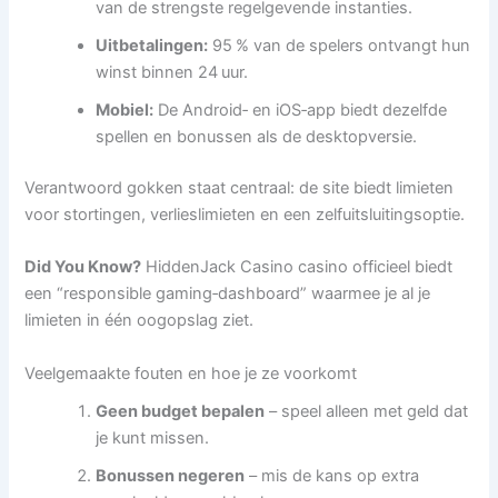
van de strengste regelgevende instanties.
Uitbetalingen:
95 % van de spelers ontvangt hun
winst binnen 24 uur.
Mobiel:
De Android‑ en iOS‑app biedt dezelfde
spellen en bonussen als de desktopversie.
Verantwoord gokken staat centraal: de site biedt limieten
voor stortingen, verlieslimieten en een zelfuitsluitingsoptie.
Did You Know?
HiddenJack Casino casino officieel biedt
een “responsible gaming‑dashboard” waarmee je al je
limieten in één oogopslag ziet.
Veelgemaakte fouten en hoe je ze voorkomt
Geen budget bepalen
– speel alleen met geld dat
je kunt missen.
Bonussen negeren
– mis de kans op extra