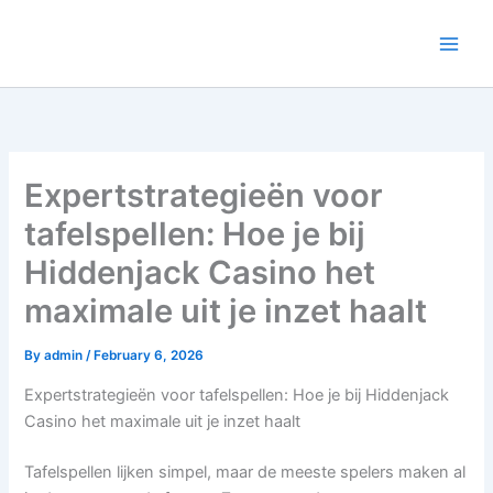
Skip
to
content
Expertstrategieën voor
tafelspellen: Hoe je bij
Hiddenjack Casino het
maximale uit je inzet haalt
By
admin
/
February 6, 2026
Expertstrategieën voor tafelspellen: Hoe je bij Hiddenjack
Casino het maximale uit je inzet haalt
Tafelspellen lijken simpel, maar de meeste spelers maken al