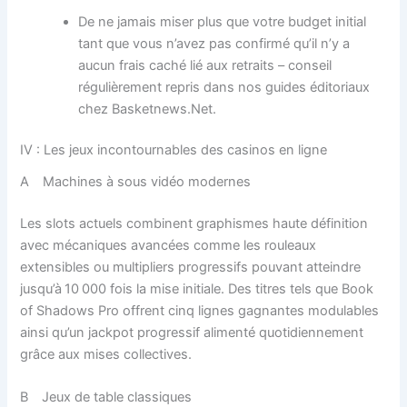
De ne jamais miser plus que votre budget initial
tant que vous n’avez pas confirmé qu’il n’y a
aucun frais caché lié aux retraits – conseil
régulièrement repris dans nos guides éditoriaux
chez Basketnews.Net.
IV : Les jeux incontournables des casinos en ligne
A Machines à sous vidéo modernes
Les slots actuels combinent graphismes haute définition
avec mécaniques avancées comme les rouleaux
extensibles ou multipliers progressifs pouvant atteindre
jusqu’à 10 000 fois la mise initiale. Des titres tels que Book
of Shadows Pro offrent cinq lignes gagnantes modulables
ainsi qu’un jackpot progressif alimenté quotidiennement
grâce aux mises collectives.
B Jeux de table classiques