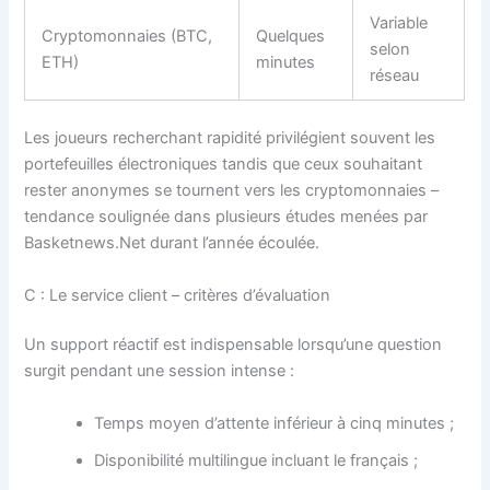
Variable
Cryptomonnaies (BTC,
Quelques
selon
ETH)
minutes
réseau
Les joueurs recherchant rapidité privilégient souvent les
portefeuilles électroniques tandis que ceux souhaitant
rester anonymes se tournent vers les cryptomonnaies –
tendance soulignée dans plusieurs études menées par
Basketnews.Net durant l’année écoulée.
C : Le service client – critères d’évaluation
Un support réactif est indispensable lorsqu’une question
surgit pendant une session intense :
Temps moyen d’attente inférieur à cinq minutes ;
Disponibilité multilingue incluant le français ;