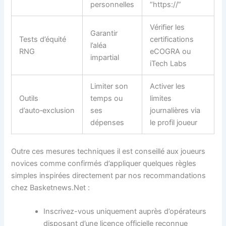
personnelles
“https://”
Vérifier les
Garantir
Tests d’équité
certifications
l’aléa
RNG
eCOGRA ou
impartial
iTech Labs
Limiter son
Activer les
Outils
temps ou
limites
d’auto‑exclusion
ses
journalières via
dépenses
le profil joueur
Outre ces mesures techniques il est conseillé aux joueurs
novices comme confirmés d’appliquer quelques règles
simples inspirées directement par nos recommandations
chez Basketnews.Net :
Inscrivez-vous uniquement auprès d’opérateurs
disposant d’une licence officielle reconnue