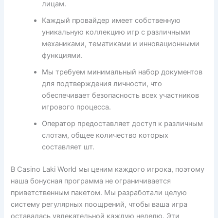
лицам.
Каждый провайдер имеет собственную
уникальную коллекцию игр с различными
механиками, тематиками и инновационными
функциями.
Мы требуем минимальный набор документов
для подтверждения личности, что
обеспечивает безопасность всех участников
игрового процесса.
Оператор предоставляет доступ к различным
слотам, общее количество которых
составляет шт.
В Casino Laki World мы ценим каждого игрока, поэтому
наша бонусная программа не ограничивается
приветственным пакетом. Мы разработали целую
систему регулярных поощрений, чтобы ваша игра
оставалась увлекательной каждую неделю. Эти