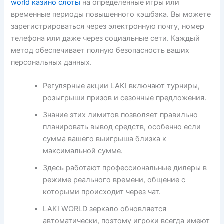
world казино слоты
на определенные игры или
временные периоды повышенного кэшбэка. Вы можете
зарегистрироваться через электронную почту, номер
телефона или даже через социальные сети. Каждый
метод обеспечивает полную безопасность ваших
персональных данных.
Регулярные акции LAKI включают турниры,
розыгрыши призов и сезонные предложения.
Знание этих лимитов позволяет правильно
планировать вывод средств, особенно если
сумма вашего выигрыша близка к
максимальной сумме.
Здесь работают профессиональные дилеры в
режиме реального времени, общение с
которыми происходит через чат.
LAKI WORLD зеркало обновляется
автоматически, поэтому игроки всегда имеют