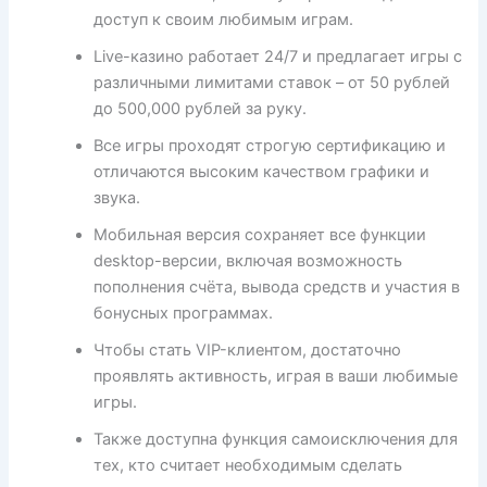
доступ к своим любимым играм.
Live-казино работает 24/7 и предлагает игры с
различными лимитами ставок – от 50 рублей
до 500,000 рублей за руку.
Все игры проходят строгую сертификацию и
отличаются высоким качеством графики и
звука.
Мобильная версия сохраняет все функции
desktop-версии, включая возможность
пополнения счёта, вывода средств и участия в
бонусных программах.
Чтобы стать VIP-клиентом, достаточно
проявлять активность, играя в ваши любимые
игры.
Также доступна функция самоисключения для
тех, кто считает необходимым сделать