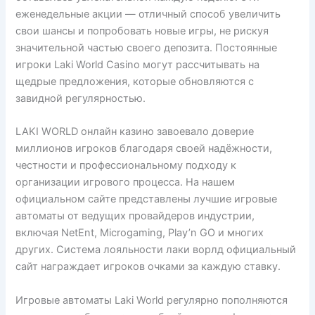
еженедельные акции — отличный способ увеличить
свои шансы и попробовать новые игры, не рискуя
значительной частью своего депозита. Постоянные
игроки Laki World Casino могут рассчитывать на
щедрые предложения, которые обновляются с
завидной регулярностью.
LAKI WORLD онлайн казино завоевало доверие
миллионов игроков благодаря своей надёжности,
честности и профессиональному подходу к
организации игрового процесса. На нашем
официальном сайте представлены лучшие игровые
автоматы от ведущих провайдеров индустрии,
включая NetEnt, Microgaming, Play’n GO и многих
других. Система лояльности лаки ворлд официальный
сайт награждает игроков очками за каждую ставку.
Игровые автоматы Laki World регулярно пополняются