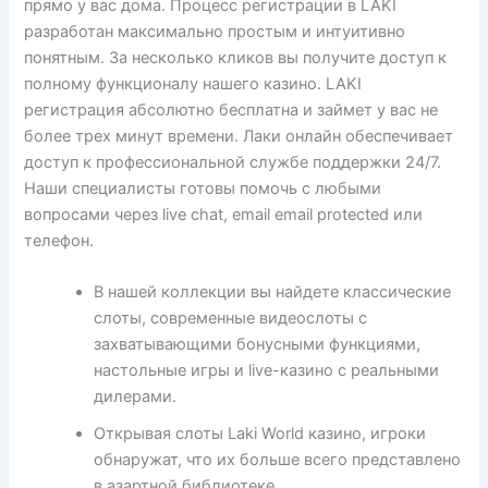
прямо у вас дома. Процесс регистрации в LAKI
разработан максимально простым и интуитивно
понятным. За несколько кликов вы получите доступ к
полному функционалу нашего казино. LAKI
регистрация абсолютно бесплатна и займет у вас не
более трех минут времени. Лаки онлайн обеспечивает
доступ к профессиональной службе поддержки 24/7.
Наши специалисты готовы помочь с любыми
вопросами через live chat, email email protected или
телефон.
В нашей коллекции вы найдете классические
слоты, современные видеослоты с
захватывающими бонусными функциями,
настольные игры и live-казино с реальными
дилерами.
Открывая слоты Laki World казино, игроки
обнаружат, что их больше всего представлено
в азартной библиотеке.