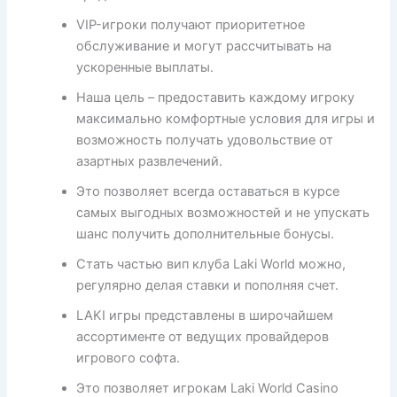
VIP-игроки получают приоритетное
обслуживание и могут рассчитывать на
ускоренные выплаты.
Наша цель – предоставить каждому игроку
максимально комфортные условия для игры и
возможность получать удовольствие от
азартных развлечений.
Это позволяет всегда оставаться в курсе
самых выгодных возможностей и не упускать
шанс получить дополнительные бонусы.
Стать частью вип клуба Laki World можно,
регулярно делая ставки и пополняя счет.
LAKI игры представлены в широчайшем
ассортименте от ведущих провайдеров
игрового софта.
Это позволяет игрокам Laki World Casino