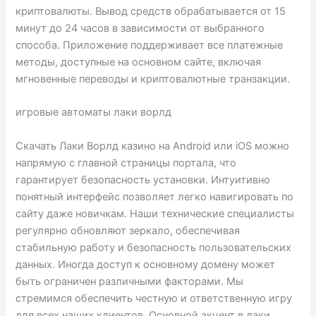
криптовалюты. Вывод средств обрабатывается от 15
минут до 24 часов в зависимости от выбранного
способа. Приложение поддерживает все платежные
методы, доступные на основном сайте, включая
мгновенные переводы и криптовалютные транзакции.
игровые автоматы лаки ворлд
Скачать Лаки Ворлд казино на Android или iOS можно
напрямую с главной страницы портала, что
гарантирует безопасность установки. Интуитивно
понятный интерфейс позволяет легко навигировать по
сайту даже новичкам. Наши технические специалисты
регулярно обновляют зеркало, обеспечивая
стабильную работу и безопасность пользовательских
данных. Иногда доступ к основному домену может
быть ограничен различными факторами. Мы
стремимся обеспечить честную и ответственную игру
для всех наших клиентов. Основной акцент в лаки