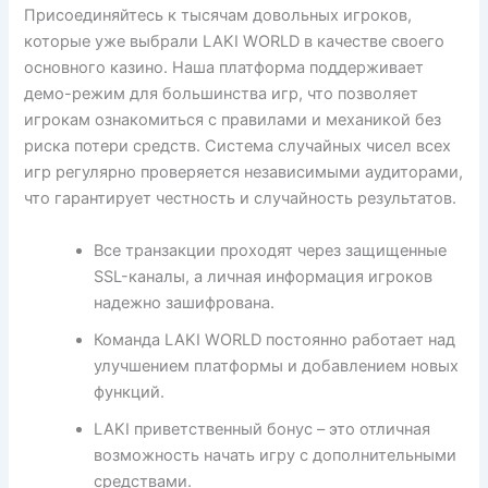
Присоединяйтесь к тысячам довольных игроков,
которые уже выбрали LAKI WORLD в качестве своего
основного казино. Наша платформа поддерживает
демо-режим для большинства игр, что позволяет
игрокам ознакомиться с правилами и механикой без
риска потери средств. Система случайных чисел всех
игр регулярно проверяется независимыми аудиторами,
что гарантирует честность и случайность результатов.
Все транзакции проходят через защищенные
SSL-каналы, а личная информация игроков
надежно зашифрована.
Команда LAKI WORLD постоянно работает над
улучшением платформы и добавлением новых
функций.
LAKI приветственный бонус – это отличная
возможность начать игру с дополнительными
средствами.