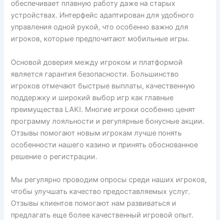
обеспечивает плавную работу даже на старых
устройствах. Интерфейс адаптирован для удобного
управления одной рукой, что особенно важно для
игроков, которые предпочитают мобильные игры.
Основой доверия между игроком и платформой
является гарантия безопасности. Большинство
игроков отмечают быстрые выплаты, качественную
поддержку и широкий выбор игр как главные
преимущества LAKI. Многие игроки особенно ценят
программу лояльности и регулярные бонусные акции.
Отзывы помогают новым игрокам лучше понять
особенности нашего казино и принять обоснованное
решение о регистрации.
Мы регулярно проводим опросы среди наших игроков,
чтобы улучшать качество предоставляемых услуг.
Отзывы клиентов помогают нам развиваться и
предлагать еще более качественный игровой опыт.