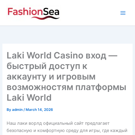
Skip
to
content
Laki World Casino вход —
быстрый доступ к
аккаунту и игровым
возможностям платформы
Laki World
By
admin
/
March 14, 2026
Наш лаки ворлд официальный сайт предлагает
безопасную и комфортную среду для игры, где каждый