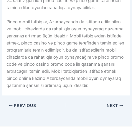
24 saat 7 gün ildə pinco casino və pinco game tərəfindən
təmin edilən oyunları rahatlıqla oynayabilirlər.
Pinco mobil tətbiqlər, Azərbaycanda da istifadə edilə bilən
və mobil cihazlarda da rahatlıqla oyun oynayaraq qazanma
şansınızı artırmaq üçün idealdir. Mobil tətbiqlərdən istifadə
etmək, pinco casino və pinco game tərəfindən təmin edilən
proqramlarla təmin edilmişdir, bu da istifadəçilərin mobil
cihazlarda da rahatlıqla oyun oynayacağını və pinco promo
code və pinco casino promo code ilə qazanma şansını
artıracağını təmin edir. Mobil tətbiqlərdən istifadə etmək,
pinco online kazino Azərbaycanda mobil oyun oynayaraq
qazanma şansınızı artırmaq üçün idealdir.
PREVIOUS
NEXT