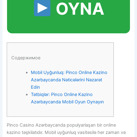
OYNA
Содержимое
Mobil Uyğunluq: Pinco Online Kazino
Azərbaycanda Nəticələrini Nəzarət
Edin
Tətbiqlər: Pinco Online Kazino
Azərbaycanda Mobil Oyun Oynayın
Pinco Casino Azərbaycanda populyarlaşan bir online
kazino təşkilatıdır. Mobil uyğunluq vasitəsilə her zaman və