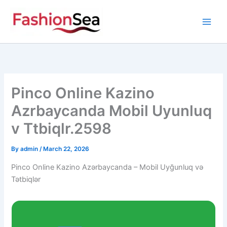
Skip
to
content
Pinco Online Kazino
Azrbaycanda Mobil Uyunluq
v Ttbiqlr.2598
By
admin
/
March 22, 2026
Pinco Online Kazino Azərbaycanda – Mobil Uyğunluq və
Tətbiqlər